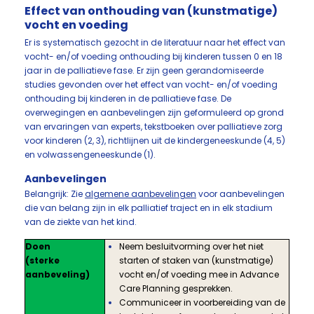
Effect van onthouding van (kunstmatige)
vocht en voeding
Er is systematisch gezocht in de literatuur naar het effect van
vocht- en/of voeding onthouding bij kinderen tussen 0 en 18
jaar in de palliatieve fase. Er zijn geen gerandomiseerde
studies gevonden over het effect van vocht- en/of voeding
onthouding bij kinderen in de palliatieve fase. De
overwegingen en aanbevelingen zijn geformuleerd op grond
van ervaringen van experts, tekstboeken over palliatieve zorg
voor kinderen (2, 3), richtlijnen uit de kindergeneeskunde (4, 5)
en volwassengeneeskunde (1).
Aanbevelingen
Belangrijk: Zie
algemene aanbevelingen
voor aanbevelingen
die van belang zijn in elk palliatief traject en in elk stadium
van de ziekte van het kind.
Doen
Neem besluitvorming over het niet
(sterke
starten of staken van (kunstmatige)
aanbeveling)
vocht en/of voeding mee in Advance
Care Planning gesprekken.
Communiceer in voorbereiding van de