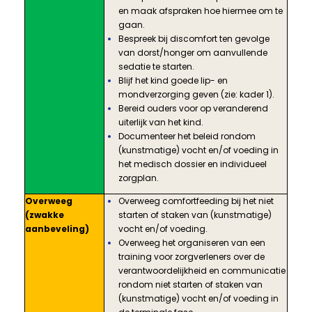
en maak afspraken hoe hiermee om te
gaan.
Bespreek bij discomfort ten gevolge
van dorst/honger om aanvullende
sedatie te starten.
Blijf het kind goede lip- en
mondverzorging geven (zie: kader 1).
Bereid ouders voor op veranderend
uiterlijk van het kind.
Documenteer het beleid rondom
(kunstmatige) vocht en/of voeding in
het medisch dossier en individueel
zorgplan.
Overweeg
Overweeg comfortfeeding bij het niet
(zwakke
starten of staken van (kunstmatige)
aanbeveling)
vocht en/of voeding.
Overweeg het organiseren van een
training voor zorgverleners over de
verantwoordelijkheid en communicatie
rondom niet starten of staken van
(kunstmatige) vocht en/of voeding in