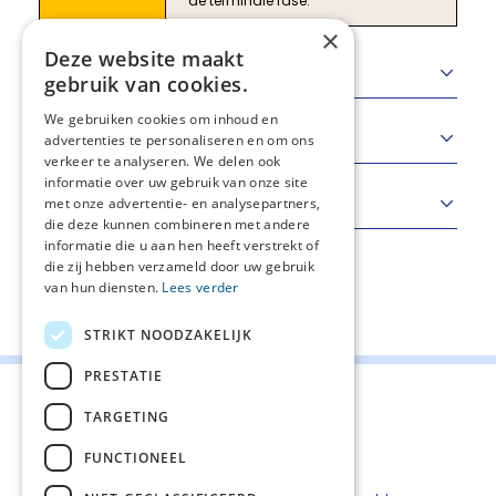
de terminale fase.
×
Deze website maakt
Uitgangsvraag
gebruik van cookies.
We gebruiken cookies om inhoud en
Conclusies van evidence
advertenties te personaliseren en om ons
verkeer te analyseren. We delen ook
informatie over uw gebruik van onze site
Overwegingen
met onze advertentie- en analysepartners,
die deze kunnen combineren met andere
informatie die u aan hen heeft verstrekt of
die zij hebben verzameld door uw gebruik
van hun diensten.
Lees verder
Deel deze pagina:
STRIKT NOODZAKELIJK
PRESTATIE
TARGETING
FUNCTIONEEL
Contact
Cookiebeleid