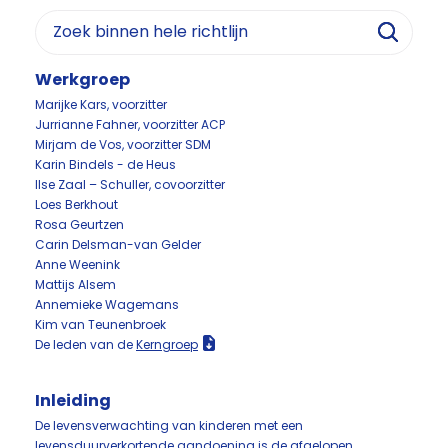
Werkgroep
Marijke Kars, voorzitter
Jurrianne Fahner, voorzitter ACP
Mirjam de Vos, voorzitter SDM
Karin Bindels - de Heus
Ilse Zaal – Schuller, covoorzitter
Loes Berkhout
Rosa Geurtzen
Carin Delsman-van Gelder
Anne Weenink
Mattijs Alsem
Annemieke Wagemans
Kim van Teunenbroek
De leden van de
Kerngroep
Inleiding
De levensverwachting van kinderen met een
levensduurverkortende aandoening is de afgelopen