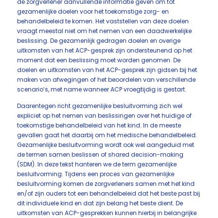
de zorgverlener aanvullende informatie geven om tot
gezamenlijke doelen voor het toekomstige zorg- en
behandelbeleid te komen. Het vaststellen van deze doelen
vraagt meestal niet om het nemen van een daadwerkelijke
beslissing. De gezamenlijk gedragen doelen en overige
uitkomsten van het ACP-gesprek zijn ondersteunend op het
moment dat een beslissing moet worden genomen. De
doelen en uitkomsten van het ACP-gesprek zijn gidsen bij het
maken van afwegingen of het beoordelen van verschillende
scenario’s, met name wanneer ACP vroegtijdig is gestart.
Daarentegen richt gezamenlijke besluitvorming zich wel
expliciet op het nemen van beslissingen over het huidige of
toekomstige behandelbeleid van het kind. In de meeste
gevallen gaat het daarbij om het medische behandelbeleid.
Gezamenlijke besluitvorming wordt ook wel aangeduid met
de termen samen beslissen of shared decision-making
(SDM). In deze tekst hanteren we de term gezamenlijke
besluitvorming. Tijdens een proces van gezamenlijke
besluitvorming komen de zorgverleners samen met het kind
en/of zijn ouders tot een behandelbeleid dat het beste past bij
dit individuele kind en dat zijn belang het beste dient. De
uitkomsten van ACP-gesprekken kunnen hierbij in belangrijke