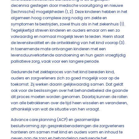
decennia gestegen door medische vooruitgang en nieuwe
(technische) mogelijkheden (1, 2). Deze kinderen hebben in het
algemeen hoog complexe zorg nodig om ziekte en
symptomen te bestrijden, zowel thuis als in het ziekenhuis (1).
Tegelijkertijd streven kinderen en ouders ernaar om een zo
volwaardig en normaal mogelijk leven te leiden. Hierin staat
de levenskwaliteit en de ontwikkeling van het kind voorop (3).
In toenemende mate ontvangen kinderen met een
levensduurverkortende aandoening en hun gezin vroegtijdig
palliatieve zorg, vaak voor een langere periode.
Gedurende het ziekteproces van het kind bereiden kind,
ouders en zorgverleners zich zo goed mogelijk voor op de
toekomst. Zij werken daarin gelijkwaardig samen. Dat geldt
ook voor de beslissingen over het behandelbeleid die gaande
dit proces moeten worden genomen. Daarbij kunnen de rollen
van alle betrokkenen over de tijd heen wisselen en veranderen,
afhankelijk van wat de situatie van hen vraagt.
Advance care planning (ACP) en gezamenlijke
besluitvorming zijn gespreksbenaderingen die zorgverleners
hanteren om samen met kind en ouders vorm en inhoud te
geven aan de zorg en behandeling gedurende het