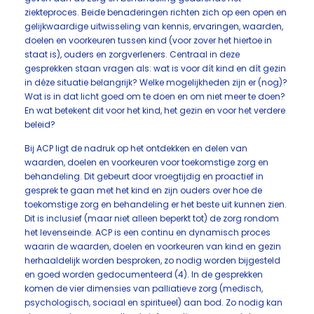
ziekteproces. Beide benaderingen richten zich op een open en
gelijkwaardige uitwisseling van kennis, ervaringen, waarden,
doelen en voorkeuren tussen kind (voor zover het hiertoe in
staat is), ouders en zorgverleners. Centraal in deze
gesprekken staan vragen als: wat is voor dít kind en dít gezin
in déze situatie belangrijk? Welke mogelijkheden zijn er (nog)?
Wat is in dat licht goed om te doen en om niet meer te doen?
En wat betekent dit voor het kind, het gezin en voor het verdere
beleid?
Bij ACP ligt de nadruk op het ontdekken en delen van
waarden, doelen en voorkeuren voor toekomstige zorg en
behandeling. Dit gebeurt door vroegtijdig en proactief in
gesprek te gaan met het kind en zijn ouders over hoe de
toekomstige zorg en behandeling er het beste uit kunnen zien.
Dit is inclusief (maar niet alleen beperkt tot) de zorg rondom
het levenseinde. ACP is een continu en dynamisch proces
waarin de waarden, doelen en voorkeuren van kind en gezin
herhaaldelijk worden besproken, zo nodig worden bijgesteld
en goed worden gedocumenteerd (4). In de gesprekken
komen de vier dimensies van palliatieve zorg (medisch,
psychologisch, sociaal en spiritueel) aan bod. Zo nodig kan