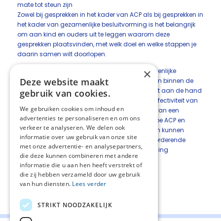
mate tot steun zijn
Zowel bij gesprekken in het kader van ACP als bij gesprekken in
het kader van gezamenlijke besluitvorming is het belangrijk
om aan kind en ouders uit te leggen waarom deze
gesprekken plaatsvinden, met welk doel en welke stappen je
daarin samen wilt doorlopen.
×
In deze tekst beschrijven we hoe ACP en gezamenlijke
Deze website maakt
besluitvorming concreet ingezet kunnen worden binnen de
kinderpalliatieve zorg. Hierbij bespreken we eerst aan de hand
gebruik van cookies.
van literatuuronderzoek de evidence voor de effectiviteit van
We gebruiken cookies om inhoud en
ACP-interventies. Daarna wordt aan de hand van een
advertenties te personaliseren en om ons
kennissamenvatting door experts geschetst hoe ACP en
verkeer te analyseren. We delen ook
gezamenlijke besluitvorming in de praktijk vorm kunnen
informatie over uw gebruik van onze site
krijgen. Tot slot worden belemmerende en bevorderende
met onze advertentie- en analysepartners,
factoren voor ACP en gezamenlijke besluitvorming
die deze kunnen combineren met andere
beschreven zoals die geïdentificeerd zijn in een
informatie die u aan hen heeft verstrekt of
systematische kwalitatieve literatuurstudie.
die zij hebben verzameld door uw gebruik
van hun diensten.
Lees verder
Deel deze pagina:
STRIKT NOODZAKELIJK