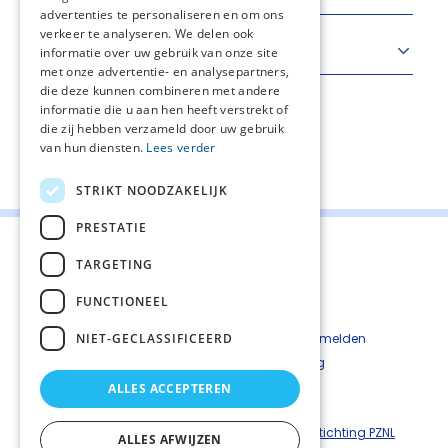
advertenties te personaliseren en om ons
verkeer te analyseren. We delen ook
Benzodiazepinen
informatie over uw gebruik van onze site
met onze advertentie- en analysepartners,
die deze kunnen combineren met andere
informatie die u aan hen heeft verstrekt of
die zij hebben verzameld door uw gebruik
van hun diensten.
Lees verder
Deel deze pagina:
STRIKT NOODZAKELIJK
PRESTATIE
TARGETING
FUNCTIONEEL
Contact
Cookiebeleid
NIET-GECLASSIFICEERD
Kwetsbaarheid melden
Privacyverkaring
Disclaimer
ALLES ACCEPTEREN
Richtlijnen palliatieve zorg is een uitgave van ©
Stichting PZNL
ALLES AFWIJZEN