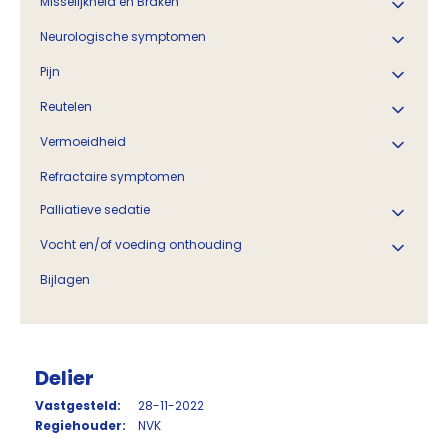
Misselijkheid en Braken
Neurologische symptomen
Pijn
Reutelen
Vermoeidheid
Refractaire symptomen
Palliatieve sedatie
Vocht en/of voeding onthouding
Bijlagen
Delier
Vastgesteld:
28-11-2022
Regiehouder:
NVK