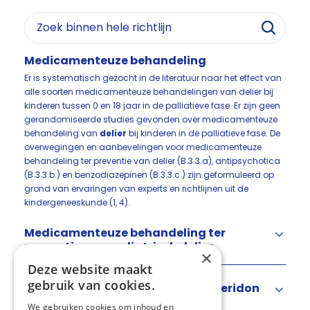
Medicamenteuze behandeling
Er is systematisch gezocht in de literatuur naar het effect van
alle soorten medicamenteuze behandelingen van delier bij
kinderen tussen 0 en 18 jaar in de palliatieve fase. Er zijn geen
gerandomiseerde studies gevonden over medicamenteuze
behandeling van
delier
bij kinderen in de palliatieve fase. De
overwegingen en aanbevelingen voor medicamenteuze
behandeling ter preventie van delier (B.3.3.a), antipsychotica
(B.3.3.b.) en benzodiazepinen (B.3.3.c.) zijn geformuleerd op
grond van ervaringen van experts en richtlijnen uit de
kindergeneeskunde (1, 4).
Medicamenteuze behandeling ter
preventie van pediatrisch delier
×
Deze website maakt
gebruik van cookies.
Antipsychotica (haloperidol, risperidon
en quetiapine)
We gebruiken cookies om inhoud en