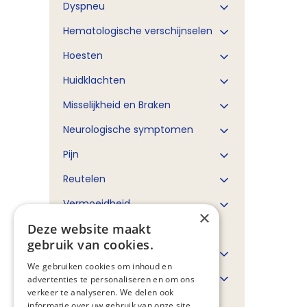
Dyspneu
Hematologische verschijnselen
Hoesten
Huidklachten
Misselijkheid en Braken
Neurologische symptomen
Pijn
Reutelen
Vermoeidheid
×
Deze website maakt
Refractaire symptomen
gebruik van cookies.
Palliatieve sedatie
We gebruiken cookies om inhoud en
Vocht en/of voeding
advertenties te personaliseren en om ons
onthouding
verkeer te analyseren. We delen ook
informatie over uw gebruik van onze site