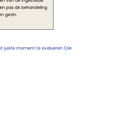
gen van de ingestelde
 en pas de behandeling
en gezin.
t juiste moment te evalueren (zie: