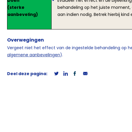
Doen
Evalueer het effect en de bijwerkin
(sterke
behandeling op het juiste moment,
aanbeveling)
aan indien nodig. Betrek hierbij kind 
Overwegingen
Vergeet niet het effect van de ingestelde behandeling op he
algemene aanbevelingen
).
Deel deze pagina: