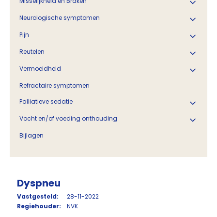
Misselijkheid en Braken
Neurologische symptomen
Pijn
Reutelen
Vermoeidheid
Refractaire symptomen
Palliatieve sedatie
Vocht en/of voeding onthouding
Bijlagen
Dyspneu
Vastgesteld:
28-11-2022
Regiehouder:
NVK