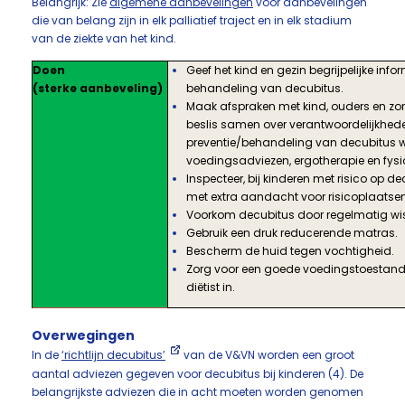
Belangrijk: Zie
algemene aanbevelingen
voor aanbevelingen
die van belang zijn in elk palliatief traject en in elk stadium
van de ziekte van het kind.
Doen
Geef het kind en gezin begrijpelijke infor
(sterke aanbeveling)
behandeling van decubitus.
Maak afspraken met kind, ouders en zor
beslis samen over verantwoordelijkhede
preventie/behandeling van decubitus w
voedingsadviezen, ergotherapie en fysi
Inspecteer, bij kinderen met risico op d
met extra aandacht voor risicoplaatsen
Voorkom decubitus door regelmatig wis
Gebruik een druk reducerende matras.
Bescherm de huid tegen vochtigheid.
Zorg voor een goede voedingstoestand.
diëtist in.
Overwegingen
In de
‘richtlijn decubitus’
van de V&VN worden een groot
aantal adviezen gegeven voor decubitus bij kinderen (4). De
belangrijkste adviezen die in acht moeten worden genomen