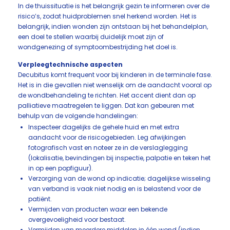
In de thuissituatie is het belangrijk gezin te informeren over de
risico’s, zodat huidproblemen snel herkend worden. Het is
belangrijk, indien wonden zijn ontstaan bij het behandelplan,
een doel te stellen waarbij duidelijk moet zijn of
wondgenezing of symptoombestrijding het doel is.
Verpleegtechnische aspecten
Decubitus komt frequent voor bij kinderen in de terminale fase.
Het is in die gevallen niet wenselijk om de aandacht vooral op
de wondbehandeling te richten. Het accent dient dan op
palliatieve maatregelen te liggen. Dat kan gebeuren met
behulp van de volgende handelingen:
Inspecteer dagelijks de gehele huid en met extra
aandacht voor de risicogebieden. Leg afwijkingen
fotografisch vast en noteer ze in de verslaglegging
(lokalisatie, bevindingen bij inspectie, palpatie en teken het
in op een popfiguur).
Verzorging van de wond op indicatie; dagelijkse wisseling
van verband is vaak niet nodig en is belastend voor de
patiënt.
Vermijden van producten waar een bekende
overgevoeligheid voor bestaat.
Vermijden van meerdere middelen in één wond (indien