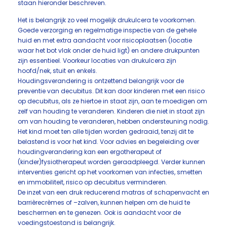
staan hieronder beschreven.
Het is belangrijk zo veel mogelijk drukulcera te voorkomen.
Goede verzorging en regelmatige inspectie van de gehele
huid en met extra aandacht voor risicoplaatsen (locatie
waar het bot vlak onder de huid ligt) en andere drukpunten
zijn essentieel. Voorkeur locaties van drukulcera zijn
hoofd/nek, stuit en enkels.
Houdingsverandering is ontzettend belangrijk voor de
preventie van decubitus. Dit kan door kinderen met een risico
op decubitus, als ze hiertoe in staat zijn, aan te moedigen om
zelf van houding te veranderen. Kinderen die niet in staat zijn
om van houding te veranderen, hebben ondersteuning nodig.
Het kind moet ten alle tijden worden gedraaid, tenzij dit te
belastend is voor het kind. Voor advies en begeleiding over
houdingverandering kan een ergotherapeut of
(kinder)fysiotherapeut worden geraadpleegd. Verder kunnen
interventies gericht op het voorkomen van infecties, smetten
en immobiliteit, risico op decubitus verminderen.
De inzet van een druk reducerend matras of schapenvacht en
barrièrecrèmes of –zalven, kunnen helpen om de huid te
beschermen en te genezen. Ook is aandacht voor de
voedingstoestand is belangrijk.