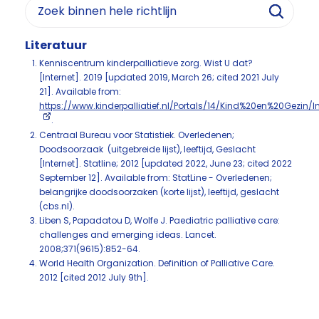
Literatuur
Kenniscentrum kinderpalliatieve zorg. Wist U dat?
[Internet]. 2019 [updated 2019, March 26; cited 2021 July
21]. Available from:
https://www.kinderpalliatief.nl/Portals/14/Kind%20en%20Gezi
.
Centraal Bureau voor Statistiek. Overledenen;
Doodsoorzaak (uitgebreide lijst), leeftijd, Geslacht
[Internet]. Statline; 2012 [updated 2022, June 23; cited 2022
September 12]. Available from: StatLine - Overledenen;
belangrijke doodsoorzaken (korte lijst), leeftijd, geslacht
(cbs.nl).
Liben S, Papadatou D, Wolfe J. Paediatric palliative care:
challenges and emerging ideas. Lancet.
2008;371(9615):852-64.
World Health Organization. Definition of Palliative Care.
2012 [cited 2012 July 9th].