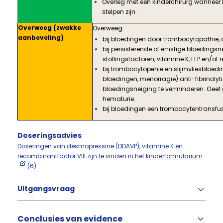
Overleg met een kinderchirurg wanneer 
stelpen zijn.
Overweeg (zwakke
Overweeg:
aanbeveling)
bij bloedingen door trombocytopathie,
bij persisterende of ernstige bloedingsn
stollingsfactoren, vitamine K, FFP en/of 
bij trombocytopenie en slijmvliesbloed
bloedingen, menorragie) anti-fibrinoly
bloedingsneiging te verminderen. Geef 
hematurie.
bij bloedingen een trombocytentransfus
Doseringsadvies
Doseringen van desmopressine (DDAVP), vitamine K en
recombinantfactor VIII zijn te vinden in het
kinderformularium
(6).
Uitgangsvraag
Conclusies van evidence