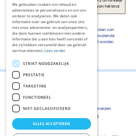
(zwakke
(MRI cerebrum of myelum) afhankelijk
We gebruiken cookies om inhoud en
aanbeveling
van situatie en conditie van het kind.
advertenties te personaliseren en om ons
verkeer te analyseren. We delen ook
informatie over uw gebruik van onze site
Overwegingen
met onze advertentie- en analysepartners,
Afhankelijk van de noodzaak een oorzaak te vinden van
die deze kunnen combineren met andere
spasticiteit en de conditie van het kind kan aanvullende
informatie die u aan hen heeft verstrekt of
diagnostiek (MRI-cerebrum of myelum) verricht worden.
die zij hebben verzameld door uw gebruik
van hun diensten.
Lees verder
Deel deze pagina:
STRIKT NOODZAKELIJK
PRESTATIE
TARGETING
FUNCTIONEEL
Contact
Cookiebeleid
NIET-GECLASSIFICEERD
Kwetsbaarheid melden
Privacyverkaring
Disclaimer
ALLES ACCEPTEREN