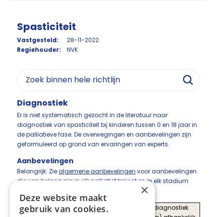
Spasticiteit
Vastgesteld:
28-11-2022
Regiehouder:
NVK
Diagnostiek
Er is niet systematisch gezocht in de literatuur naar
diagnostiek van spasticiteit bij kinderen tussen 0 en 18 jaar in
de palliatieve fase. De overwegingen en aanbevelingen zijn
geformuleerd op grond van ervaringen van experts.
Aanbevelingen
Belangrijk: Zie
algemene aanbevelingen
voor aanbevelingen
die van belang zijn in elk palliatief traject en in elk stadium
×
van de ziekte van het kind.
Deze website maakt
gebruik van cookies.
Overweeg
Overweeg aanvullende diagnostiek