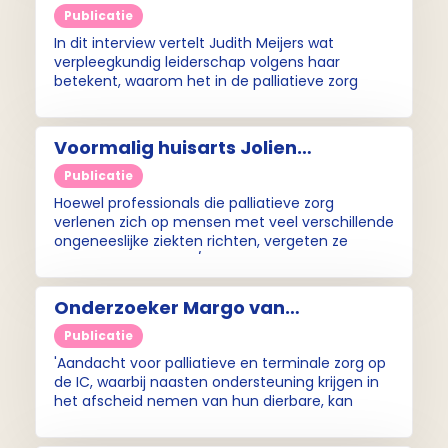
leiderschap vraagt om moed en
Publicatie
positionering' (Pallium-interview)
In dit interview vertelt Judith Meijers wat
verpleegkundig leiderschap volgens haar
betekent, waarom het in de palliatieve zorg
onmisbaar is en wat er nodig is om
verpleegkundigen sterker te positioneren - in de
praktijk én aan de beleidstafel.
Voormalig huisarts Jolien
Plantinga: 'Waar blijft de
Publicatie
palliatieve aandacht voor mensen
Hoewel professionals die palliatieve zorg
met PAIS?' (Pallium-interview)
verlenen zich op mensen met veel verschillende
ongeneeslijke ziekten richten, vergeten ze
ziekten als Lyme, ME/CVS, Q-koorts en long
covid grotendeels in de kou staan.
Onderzoeker Margo van
Mol: 'Palliatieve zorg op een IC gaat
Publicatie
vooral over end-of-life care en
'Aandacht voor palliatieve en terminale zorg op
nazorg'
de IC, waarbij naasten ondersteuning krijgen in
het afscheid nemen van hun dierbare, kan
bijdragen aan betere verwerking van het
overlijden', aldus Margo van Mol.