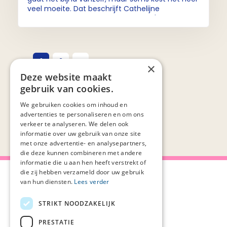
veel moeite. Dat beschrijft Cathelijne
Verboeket-Crul in haar eerste boek 'Het leven
loslaten'. We spraken haar op haar werkplek in
Academisch hospice Demeter/AxionContinu.
1
2
×
Deze website maakt
gebruik van cookies.
We gebruiken cookies om inhoud en
advertenties te personaliseren en om ons
verkeer te analyseren. We delen ook
informatie over uw gebruik van onze site
met onze advertentie- en analysepartners,
die deze kunnen combineren met andere
informatie die u aan hen heeft verstrekt of
die zij hebben verzameld door uw gebruik
van hun diensten.
Lees verder
STRIKT NOODZAKELIJK
Over Palliaweb
Privacyverklaring
Over PZNL
Cookieverklaring
PRESTATIE