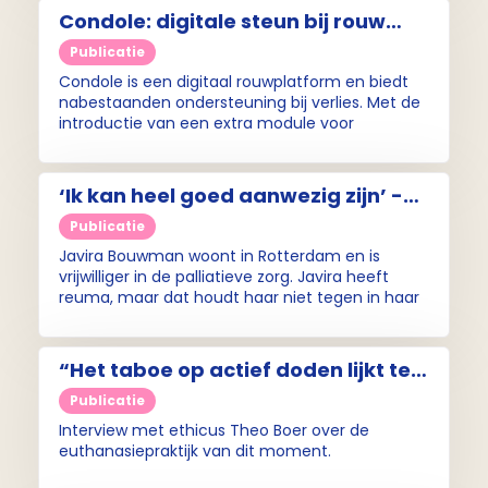
Condole: digitale steun bij rouw
voor nabestaanden én
Publicatie
zorgverleners
Condole is een digitaal rouwplatform en biedt
nabestaanden ondersteuning bij verlies. Met de
introductie van een extra module voor
zorgprofessionals wil de maker, Yvette den
Hartog, niet alleen rouw bespreekbaar maken in
de zorg, maar zorgverleners ook concrete
‘Ik kan heel goed aanwezig zijn’ -
handvatten geven voor zichzelf én voor de
Javira Bouwman (Pallium-
nabestaanden die zij begeleiden.
Publicatie
interview)
Javira Bouwman woont in Rotterdam en is
vrijwilliger in de palliatieve zorg. Javira heeft
reuma, maar dat houdt haar niet tegen in haar
werk voor VTZ Rotterdam.
“Het taboe op actief doden lijkt te
verdwijnen, en dat is zorgelijk” -
Publicatie
Ethicus Theo Boer (Pallium
Interview met ethicus Theo Boer over de
Interview)
euthanasiepraktijk van dit moment.