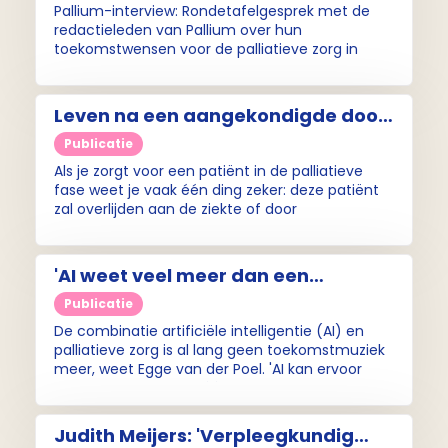
(Pallium-interview)
Pallium-interview: Rondetafelgesprek met de
redactieleden van Pallium over hun
toekomstwensen voor de palliatieve zorg in
Nederland. Dit interview is de aftrap van een
maandelijks terugkerend Pallium-interview op
Palliaweb.
Leven na een aangekondigde dood
– Pallium-interview met Claudia
Publicatie
van Deudekom
Als je zorgt voor een patiënt in de palliatieve
fase weet je vaak één ding zeker: deze patiënt
zal overlijden aan de ziekte of door
kwetsbaarheid. Maar met de ziekte kanker is dit
in de praktijk soms anders. Zoals bij Claudia van
Deudekom. Lees haar verhaal hier.
'AI weet veel meer dan een
individuele zorgverlener kan weten'
Publicatie
- Pallium-interview met Egge van
De combinatie artificiële intelligentie (AI) en
de Poel
palliatieve zorg is al lang geen toekomstmuziek
meer, weet Egge van der Poel. 'AI kan ervoor
zorgen dat de arts méér persoonlijk contact kan
hebben met zijn patiënten.'
Judith Meijers: 'Verpleegkundig