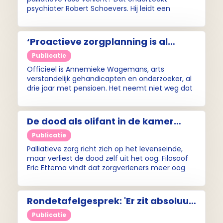
psychiater Robert Schoevers. Hij leidt een
omvangrijk Europees onderzoek naar
psilocybine, de naam van de werkzame stof in
paddo’s. Voor het Pallium-interview spreken wij
‘Proactieve zorgplanning is al
hem over deze studie.
redelijk ingeburgerd in de
Publicatie
verstandelijk gehandicaptenzorg’
Officieel is Annemieke Wagemans, arts
(Annemieke Wagemans, Pallium-
verstandelijk gehandicapten en onderzoeker, al
drie jaar met pensioen. Het neemt niet weg dat
interview)
ze zich nog steeds inzet voor de verbetering van
palliatieve zorg voor mensen met een
verstandelijke beperking. Onder andere door
De dood als olifant in de kamer
mee te werken aan een richtlijn over
(Pallium-interview)
wilsbekwaamheid en aan een palliatieve
Publicatie
zorgmodule in Steffie, een website die moeilijke
Palliatieve zorg richt zich op het levenseinde,
onderwerpen in eenvoudige taal uitlegt.
maar verliest de dood zelf uit het oog. Filosoof
Eric Ettema vindt dat zorgverleners meer oog
moeten hebben voor de betekenis die de
stervende toekent aan de dood. Daarmee
kunnen ze de eenzaamheid van het sterven
Rondetafelgesprek: 'Er zit absoluut
verlichten.
groei in de bewustwording'
Publicatie