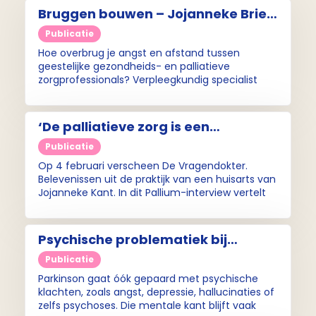
Bruggen bouwen – Jojanneke Briek
(Pallium interview)
Publicatie
Hoe overbrug je angst en afstand tussen
geestelijke gezondheids- en palliatieve
zorgprofessionals? Verpleegkundig specialist
GGz Jojanneke Briek bouwt bruggen tussen deze
werelden via haar werk en onderzoek. Wij
spreken haar bij GGz Centraal, waar zij onder
‘De palliatieve zorg is een
andere haar promotieonderzoek uitvoert.
dankbaar stuk van mijn werk’ -
Publicatie
Jojanneke Kant (Pallium interview
Op 4 februari verscheen De Vragendokter.
)
Belevenissen uit de praktijk van een huisarts van
Jojanneke Kant. In dit Pallium-interview vertelt
ze over de rol van haar beroep in de palliatieve
zorg, de emotionele kanten van haar werk en
haar contact met nabestaanden.
Psychische problematiek bij
Parkinson: ‘Patiënten wijten hun
Publicatie
klachten vaak aan iets anders’
Parkinson gaat óók gepaard met psychische
(Pallium-interview)
klachten, zoals angst, depressie, hallucinaties of
zelfs psychoses. Die mentale kant blijft vaak