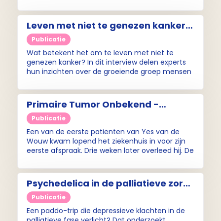
onderbelicht – zowel in de spreekkamer als bij
de patiënt zelf.
Leven met niet te genezen kanker –
Doorlevers in beeld (Pallium-
Publicatie
interview)
Wat betekent het om te leven met niet te
genezen kanker? In dit interview delen experts
hun inzichten over de groeiende groep mensen
die, dankzij nieuwe behandelingen, langer leven
met uitgezaaide kanker. Lees het Pallium-
interview hier en ontdek onderzoek naar en
Primaire Tumor Onbekend -
uitdagingen van deze bijzondere groep.
Pallium-interview met Yes van de
Publicatie
Wouw
Een van de eerste patiënten van Yes van de
Wouw kwam lopend het ziekenhuis in voor zijn
eerste afspraak. Drie weken later overleed hij. De
primaire tumor van zijn vele uitzaaiingen werd
niet gevonden. Van De Wouw wilde alles van
deze ziekte, Primaire Tumor Onbekend (PTO)
Psychedelica in de palliatieve zorg
weten. Wij zochten haar op.
(Pallium-interview)
Publicatie
Een paddo-trip die depressieve klachten in de
palliatieve fase verlicht? Dat onderzoekt