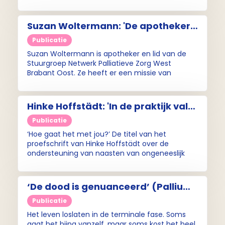
Suzan Woltermann: 'De apotheker
kan veel waarde toevoegen aan de
Publicatie
palliatieve levensfase van
Suzan Woltermann is apotheker en lid van de
patiënten'
Stuurgroep Netwerk Palliatieve Zorg West
Brabant Oost. Ze heeft er een missie van
gemaakt om de rol van apothekers in de
palliatieve zorg zichtbaarder te maken.
Hinke Hoffstädt: 'In de praktijk valt
de aandacht voor naasten vrij snel
Publicatie
van het takenlijstje af (Pallium
‘Hoe gaat het met jou?’ De titel van het
interview)
proefschrift van Hinke Hoffstädt over de
ondersteuning van naasten van ongeneeslijk
zieke patiënten geeft al duidelijk aan wat van
zorgverleners mag worden verwacht: schenk
aandacht aan de ervaring en beleving van de
‘De dood is genuanceerd’ (Pallium-
naaste.
interview)
Publicatie
Het leven loslaten in de terminale fase. Soms
gaat het bijna vanzelf, maar soms kost het heel