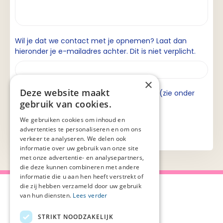
Wil je dat we contact met je opnemen? Laat dan
hieronder je e-mailadres achter. Dit is niet verplicht.
×
Deze website maakt
Ik ga akkoord met de privacyverklaring (zie onder
gebruik van cookies.
aan de pagina).
We gebruiken cookies om inhoud en
advertenties te personaliseren en om ons
verkeer te analyseren. We delen ook
informatie over uw gebruik van onze site
met onze advertentie- en analysepartners,
die deze kunnen combineren met andere
informatie die u aan hen heeft verstrekt of
die zij hebben verzameld door uw gebruik
van hun diensten.
Lees verder
STRIKT NOODZAKELIJK
Over Palliaweb
Privacyverklaring