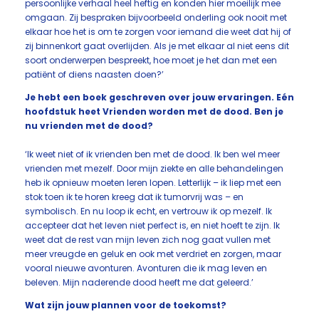
persoonlijke verhaal heel heftig en konden hier moeilijk mee
omgaan. Zij bespraken bijvoorbeeld onderling ook nooit met
elkaar hoe het is om te zorgen voor iemand die weet dat hij of
zij binnenkort gaat overlijden. Als je met elkaar al niet eens dit
soort onderwerpen bespreekt, hoe moet je het dan met een
patiënt of diens naasten doen?’
Je hebt een boek geschreven over jouw ervaringen. Eén
hoofdstuk heet Vrienden worden met de dood. Ben je
nu vrienden met de dood?
‘Ik weet niet of ik vrienden ben met de dood. Ik ben wel meer
vrienden met mezelf. Door mijn ziekte en alle behandelingen
heb ik opnieuw moeten leren lopen. Letterlijk – ik liep met een
stok toen ik te horen kreeg dat ik tumorvrij was – en
symbolisch. En nu loop ik echt, en vertrouw ik op mezelf. Ik
accepteer dat het leven niet perfect is, en niet hoeft te zijn. Ik
weet dat de rest van mijn leven zich nog gaat vullen met
meer vreugde en geluk en ook met verdriet en zorgen, maar
vooral nieuwe avonturen. Avonturen die ik mag leven en
beleven. Mijn naderende dood heeft me dat geleerd.’
Wat zijn jouw plannen voor de toekomst?