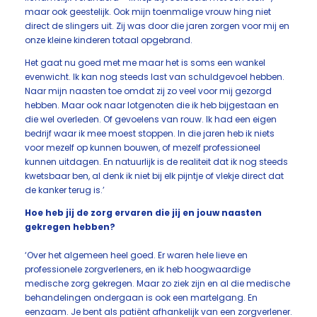
maar ook geestelijk. Ook mijn toenmalige vrouw hing niet
direct de slingers uit. Zij was door die jaren zorgen voor mij en
onze kleine kinderen totaal opgebrand.
Het gaat nu goed met me maar het is soms een wankel
evenwicht. Ik kan nog steeds last van schuldgevoel hebben.
Naar mijn naasten toe omdat zij zo veel voor mij gezorgd
hebben. Maar ook naar lotgenoten die ik heb bijgestaan en
die wel overleden. Of gevoelens van rouw. Ik had een eigen
bedrijf waar ik mee moest stoppen. In die jaren heb ik niets
voor mezelf op kunnen bouwen, of mezelf professioneel
kunnen uitdagen. En natuurlijk is de realiteit dat ik nog steeds
kwetsbaar ben, al denk ik niet bij elk pijntje of vlekje direct dat
de kanker terug is.’
Hoe heb jij de zorg ervaren die jij en jouw naasten
gekregen hebben?
‘Over het algemeen heel goed. Er waren hele lieve en
professionele zorgverleners, en ik heb hoogwaardige
medische zorg gekregen. Maar zo ziek zijn en al die medische
behandelingen ondergaan is ook een martelgang. En
eenzaam. Je bent als patiënt afhankelijk van een zorgverlener.