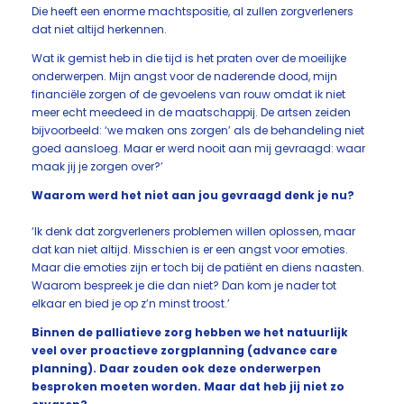
Die heeft een enorme machtspositie, al zullen zorgverleners
dat niet altijd herkennen.
Wat ik gemist heb in die tijd is het praten over de moeilijke
onderwerpen. Mijn angst voor de naderende dood, mijn
financiële zorgen of de gevoelens van rouw omdat ik niet
meer echt meedeed in de maatschappij. De artsen zeiden
bijvoorbeeld: ‘we maken ons zorgen’ als de behandeling niet
goed aansloeg. Maar er werd nooit aan mij gevraagd: waar
maak jij je zorgen over?’
Waarom werd het niet aan jou gevraagd denk je nu?
‘Ik denk dat zorgverleners problemen willen oplossen, maar
dat kan niet altijd. Misschien is er een angst voor emoties.
Maar die emoties zijn er toch bij de patiënt en diens naasten.
Waarom bespreek je die dan niet? Dan kom je nader tot
elkaar en bied je op z’n minst troost.’
Binnen de palliatieve zorg hebben we het natuurlijk
veel over proactieve zorgplanning (advance care
planning). Daar zouden ook deze onderwerpen
besproken moeten worden. Maar dat heb jij niet zo