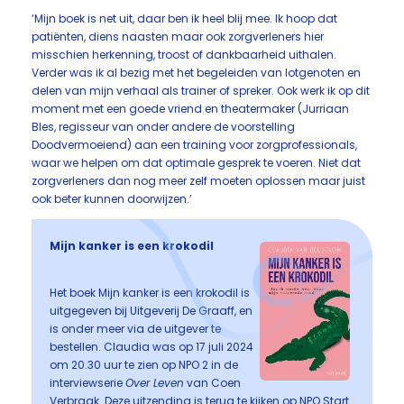
‘Mijn boek is net uit, daar ben ik heel blij mee. Ik hoop dat
patiënten, diens naasten maar ook zorgverleners hier
misschien herkenning, troost of dankbaarheid uithalen.
Verder was ik al bezig met het begeleiden van lotgenoten en
delen van mijn verhaal als trainer of spreker. Ook werk ik op dit
moment met een goede vriend en theatermaker (Jurriaan
Bles, regisseur van onder andere de voorstelling
Doodvermoeiend) aan een training voor zorgprofessionals,
waar we helpen om dat optimale gesprek te voeren. Niet dat
zorgverleners dan nog meer zelf moeten oplossen maar juist
ook beter kunnen doorwijzen.’
Mijn kanker is een krokodil
Het boek Mijn kanker is een krokodil is
uitgegeven bij Uitgeverij De Graaff, en
is onder meer via de uitgever te
bestellen. Claudia was op 17 juli 2024
om 20.30 uur te zien op NPO 2 in de
interviewserie
Over Leven
van Coen
Verbraak. Deze uitzending is terug te kijken op NPO Start.