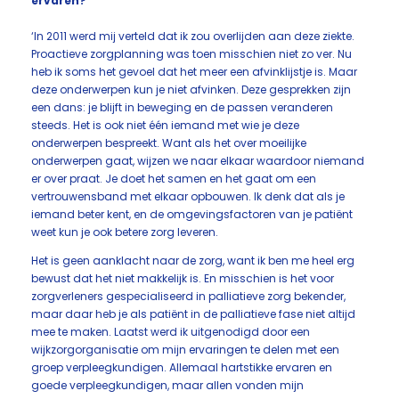
ervaren?
‘In 2011 werd mij verteld dat ik zou overlijden aan deze ziekte.
Proactieve zorgplanning was toen misschien niet zo ver. Nu
heb ik soms het gevoel dat het meer een afvinklijstje is. Maar
deze onderwerpen kun je niet afvinken. Deze gesprekken zijn
een dans: je blijft in beweging en de passen veranderen
steeds. Het is ook niet één iemand met wie je deze
onderwerpen bespreekt. Want als het over moeilijke
onderwerpen gaat, wijzen we naar elkaar waardoor niemand
er over praat. Je doet het samen en het gaat om een
vertrouwensband met elkaar opbouwen. Ik denk dat als je
iemand beter kent, en de omgevingsfactoren van je patiënt
weet kun je ook betere zorg leveren.
Het is geen aanklacht naar de zorg, want ik ben me heel erg
bewust dat het niet makkelijk is. En misschien is het voor
zorgverleners gespecialiseerd in palliatieve zorg bekender,
maar daar heb je als patiënt in de palliatieve fase niet altijd
mee te maken. Laatst werd ik uitgenodigd door een
wijkzorgorganisatie om mijn ervaringen te delen met een
groep verpleegkundigen. Allemaal hartstikke ervaren en
goede verpleegkundigen, maar allen vonden mijn