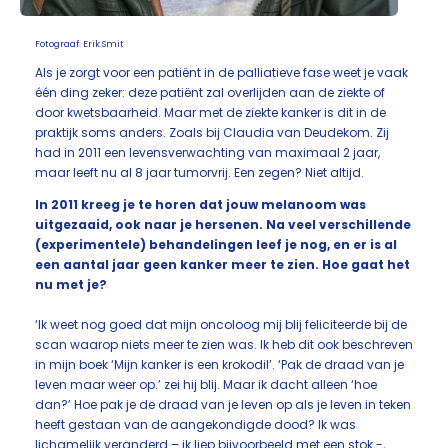
Fotograaf: Erik Smit
Als je zorgt voor een patiënt in de palliatieve fase weet je vaak
één ding zeker: deze patiënt zal overlijden aan de ziekte of
door kwetsbaarheid. Maar met de ziekte kanker is dit in de
praktijk soms anders. Zoals bij Claudia van Deudekom. Zij
had in 2011 een levensverwachting van maximaal 2 jaar,
maar leeft nu al 8 jaar tumorvrij. Een zegen? Niet altijd.
In 2011 kreeg je te horen dat jouw melanoom was
uitgezaaid, ook naar je hersenen. Na veel verschillende
(experimentele) behandelingen leef je nog, en er is al
een aantal jaar geen kanker meer te zien. Hoe gaat het
nu met je?
‘Ik weet nog goed dat mijn oncoloog mij blij feliciteerde bij de
scan waarop niets meer te zien was. Ik heb dit ook beschreven
in mijn boek ‘Mijn kanker is een krokodil’. ‘Pak de draad van je
leven maar weer op.’ zei hij blij. Maar ik dacht alleen ‘hoe
dan?’ Hoe pak je de draad van je leven op als je leven in teken
heeft gestaan van de aangekondigde dood? Ik was
lichamelijk veranderd – ik liep bijvoorbeeld met een stok -,