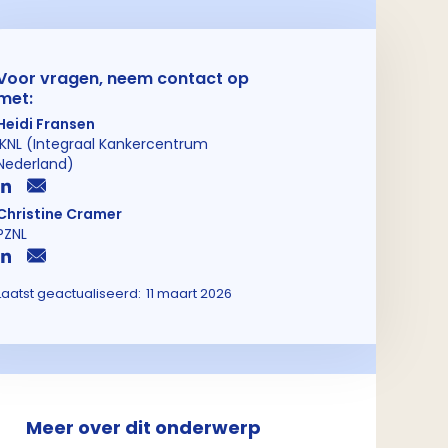
Voor vragen, neem contact op
met:
Heidi Fransen
IKNL (Integraal Kankercentrum
Nederland)
Christine Cramer
PZNL
Laatst geactualiseerd:
11 maart 2026
Meer over dit onderwerp