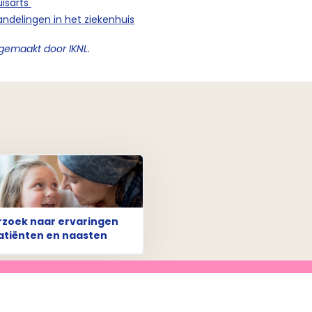
uisarts
delingen in het ziekenhuis
k gemaakt door IKNL.
zoek naar ervaringen
atiënten en naasten