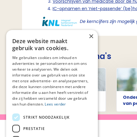
Voorschrijven van medicatie door de h
IC-opnamen en ‘niet-passende’ (be)han
De kerncijfers zijn mogelij
×
Deze website maakt
gebruik van cookies.
Gerelateerde thema's
We gebruiken cookies om inhoud en
advertenties te personaliseren en om ons
verkeer te analyseren. We delen ook
informatie over uw gebruik van onze site
met onze advertentie- en analysepartners,
die deze kunnen combineren met andere
informatie die u aan hen heeft verstrekt of
Leren en Verbeteren in de
Onder
die zij hebben verzameld door uw gebruik
Palliatieve Zorg (LeVePZ)
van p
van hun diensten.
Lees verder
STRIKT NOODZAKELIJK
PRESTATIE