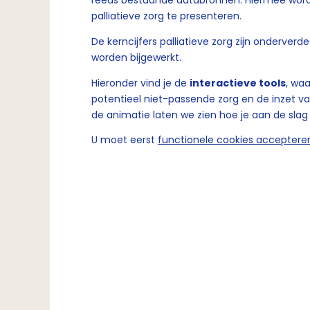
reeds bestaande databronnen. Hiermee wordt
palliatieve zorg te presenteren.
De kerncijfers palliatieve zorg zijn onderver
worden bijgewerkt.
Hieronder vind je de
interactieve tools
, waa
potentieel niet-passende zorg en de inzet van
de animatie laten we zien hoe je aan de slag 
U moet eerst
functionele cookies acceptere