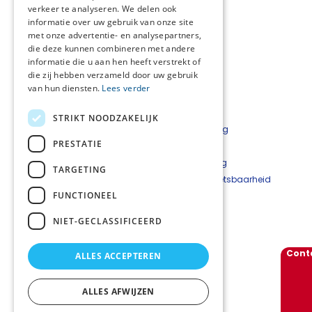
verkeer te analyseren. We delen ook
informatie over uw gebruik van onze site
met onze advertentie- en analysepartners,
die deze kunnen combineren met andere
informatie die u aan hen heeft verstrekt of
die zij hebben verzameld door uw gebruik
van hun diensten.
Lees verder
Agenda
AVG
STRIKT NOODZAKELIJK
Nieuwsflits
Privacyverklaring
PRESTATIE
Contact
Disclaimer
PaTz Ambassadeurs
Cookieverklaring
TARGETING
Beveiligingskwetsbaarheid
FUNCTIONEEL
melden
NIET-GECLASSIFICEERD
Schrijf je in voor onze nieuwsflits
Cont
ALLES ACCEPTEREN
Volg ons
ALLES AFWIJZEN