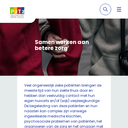
Samen werken aan
betere zorg
Veel ongeneeslijk zieke patiënten brengen de
meeste tijd van hun ziekte thuis door en
hebben dan veelvuldig contact met hun
eigen huisarts en/of (wijk) verpleegkundige.
De begeleiding van deze patiënten en hun
naasten kan complex zijn vanwege
ingewikkelde medische klachten,
psychosociale problemen van patiënten, het
organiseren van de zorg en het omgaan met