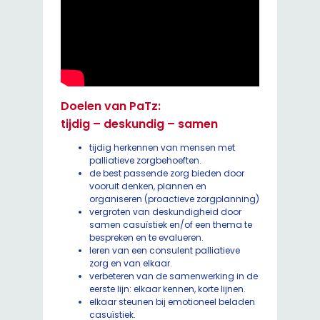
Doelen van PaTz:
tijdig – deskundig – samen
tijdig herkennen van mensen met
palliatieve zorgbehoeften.
de best passende zorg bieden door
vooruit denken, plannen en
organiseren (proactieve zorgplanning)
vergroten van deskundigheid door
samen casuïstiek en/of een thema te
bespreken en te evalueren.
leren van een consulent palliatieve
zorg en van elkaar.
verbeteren van de samenwerking in de
eerste lijn: elkaar kennen, korte lijnen.
elkaar steunen bij emotioneel beladen
casuïstiek.