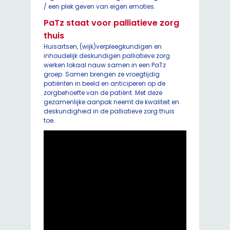
/ een plek geven van eigen emoties.
PaTz staat voor palliatieve zorg
thuis
Huisartsen, (wijk)verpleegkundigen en
inhoudelijk deskundigen palliatieve zorg
werken lokaal nauw samen in een PaTz
groep. Samen brengen ze vroegtijdig
patiënten in beeld en anticiperen op de
zorgbehoefte van de patiënt. Met deze
gezamenlijke aanpak neemt de kwaliteit en
deskundigheid in de palliatieve zorg thuis
toe.