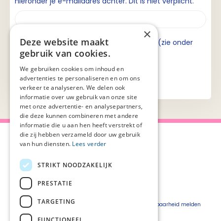
hieronder je e-mailadres achter. Dit is niet verplicht.
×
Deze website maakt
Ik ga akkoord met de privacyverklaring (zie onder
gebruik van cookies.
aan de pagina).
We gebruiken cookies om inhoud en
advertenties te personaliseren en om ons
verkeer te analyseren. We delen ook
informatie over uw gebruik van onze site
met onze advertentie- en analysepartners,
die deze kunnen combineren met andere
informatie die u aan hen heeft verstrekt of
die zij hebben verzameld door uw gebruik
van hun diensten.
Lees verder
STRIKT NOODZAKELIJK
Over Palliaweb
Privacyverklaring
Over PZNL
Cookieverklaring
PRESTATIE
Contact
Disclaimer
TARGETING
Pers
Beveiligingskwetsbaarheid melden
Vacatures
FUNCTIONEEL