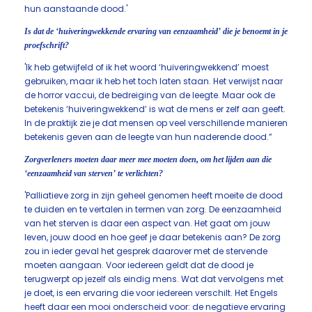
hun aanstaande dood.'
Is dat de ‘huiveringwekkende ervaring van eenzaamheid’ die je benoemt in je
proefschrift?
'Ik heb getwijfeld of ik het woord ‘huiveringwekkend’ moest
gebruiken, maar ik heb het toch laten staan. Het verwijst naar
de horror vaccui, de bedreiging van de leegte. Maar ook de
betekenis ‘huiveringwekkend’ is wat de mens er zelf aan geeft.
In de praktijk zie je dat mensen op veel verschillende manieren
betekenis geven aan de leegte van hun naderende dood.”
Zorgverleners moeten daar meer mee moeten doen, om het lijden aan die
‘eenzaamheid van sterven’ te verlichten?
'Palliatieve zorg in zijn geheel genomen heeft moeite de dood
te duiden en te vertalen in termen van zorg. De eenzaamheid
van het sterven is daar een aspect van. Het gaat om jouw
leven, jouw dood en hoe geef je daar betekenis aan? De zorg
zou in ieder geval het gesprek daarover met de stervende
moeten aangaan. Voor iedereen geldt dat de dood je
terugwerpt op jezelf als eindig mens. Wat dat vervolgens met
je doet, is een ervaring die voor iedereen verschilt. Het Engels
heeft daar een mooi onderscheid voor: de negatieve ervaring