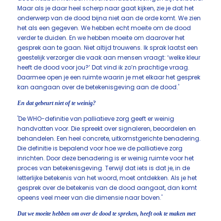
Maar als je daar heel scherp naar gaat kijken, zie je dat het
onderwerp van de dood bijna niet aan de orde komt. We zien
het als een gegeven. We hebben echt moeite om de dood
verder te duiden. En we hebben moeite om daarover het
gesprek aan te gaan. Niet altijd trouwens. Ik sprak laatst een
geestelijk verzorger die vaak aan mensen vraagt: ‘welke kleur
heeft de dood voor jou?’ Dat vind ik zo’n prachtige vraag.
Daarmee open je een ruimte waarin je met elkaar het gesprek
kan aangaan over de betekenisgeving aan de dood.'
En dat gebeurt niet of te weinig?
'De WHO-definitie van palliatieve zorg geeft er weinig
handvatten voor. Die spreekt over signaleren, beoordelen en
behandelen. Een heel concrete, uitkomstgerichte benadering.
Die definitie is bepalend voor hoe we de palliatieve zorg
inrichten. Door deze benadering is er weinig ruimte voor het
proces van betekenisgeving. Terwijl dat iets is dat je, in de
letterlijke betekenis van het woord, moet ontdekken. Als je het
gesprek over de betekenis van de dood aangaat, dan komt
opeens veel meer van die dimensie naar boven.'
Dat we moeite hebben om over de dood te spreken, heeft ook te maken met