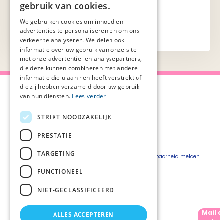
gebruik van cookies.
aan de pagina).
We gebruiken cookies om inhoud en
advertenties te personaliseren en om ons
verkeer te analyseren. We delen ook
informatie over uw gebruik van onze site
met onze advertentie- en analysepartners,
die deze kunnen combineren met andere
informatie die u aan hen heeft verstrekt of
die zij hebben verzameld door uw gebruik
van hun diensten.
Lees verder
STRIKT NOODZAKELIJK
Over Palliaweb
Privacyverklaring
Over PZNL
Cookieverklaring
PRESTATIE
Contact
Disclaimer
TARGETING
Pers
Beveiligingskwetsbaarheid melden
Vacatures
FUNCTIONEEL
Webshop
NIET-GECLASSIFICEERD
Mail 
ALLES ACCEPTEREN
Volg ons