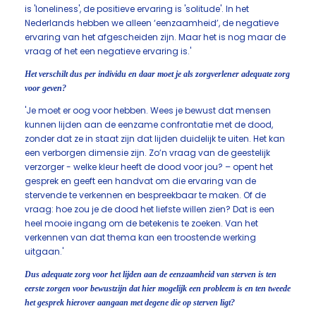
is 'loneliness', de positieve ervaring is 'solitude'. In het
Nederlands hebben we alleen ‘eenzaamheid’, de negatieve
ervaring van het afgescheiden zijn. Maar het is nog maar de
vraag of het een negatieve ervaring is.'
Het verschilt dus per individu en daar moet je als zorgverlener adequate zorg
voor geven?
'Je moet er oog voor hebben. Wees je bewust dat mensen
kunnen lijden aan de eenzame confrontatie met de dood,
zonder dat ze in staat zijn dat lijden duidelijk te uiten. Het kan
een verborgen dimensie zijn. Zo’n vraag van de geestelijk
verzorger - welke kleur heeft de dood voor jou? – opent het
gesprek en geeft een handvat om die ervaring van de
stervende te verkennen en bespreekbaar te maken. Of de
vraag: hoe zou je de dood het liefste willen zien? Dat is een
heel mooie ingang om de betekenis te zoeken. Van het
verkennen van dat thema kan een troostende werking
uitgaan.'
Dus adequate zorg voor het lijden aan de eenzaamheid van sterven is ten
eerste zorgen voor bewustzijn dat hier mogelijk een probleem is en ten tweede
het gesprek hierover aangaan met degene die op sterven ligt?