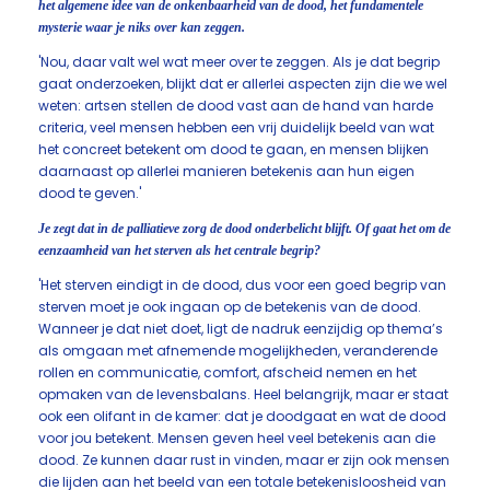
het algemene idee van de onkenbaarheid van de dood, het fundamentele
mysterie waar je niks over kan zeggen.
'Nou, daar valt wel wat meer over te zeggen. Als je dat begrip
gaat onderzoeken, blijkt dat er allerlei aspecten zijn die we wel
weten: artsen stellen de dood vast aan de hand van harde
criteria, veel mensen hebben een vrij duidelijk beeld van wat
het concreet betekent om dood te gaan, en mensen blijken
daarnaast op allerlei manieren betekenis aan hun eigen
dood te geven.'
Je zegt dat in de palliatieve zorg de dood onderbelicht blijft. Of gaat het om de
eenzaamheid van het sterven als het centrale begrip?
'Het sterven eindigt in de dood, dus voor een goed begrip van
sterven moet je ook ingaan op de betekenis van de dood.
Wanneer je dat niet doet, ligt de nadruk eenzijdig op thema’s
als omgaan met afnemende mogelijkheden, veranderende
rollen en communicatie, comfort, afscheid nemen en het
opmaken van de levensbalans. Heel belangrijk, maar er staat
ook een olifant in de kamer: dat je doodgaat en wat de dood
voor jou betekent. Mensen geven heel veel betekenis aan die
dood. Ze kunnen daar rust in vinden, maar er zijn ook mensen
die lijden aan het beeld van een totale betekenisloosheid van