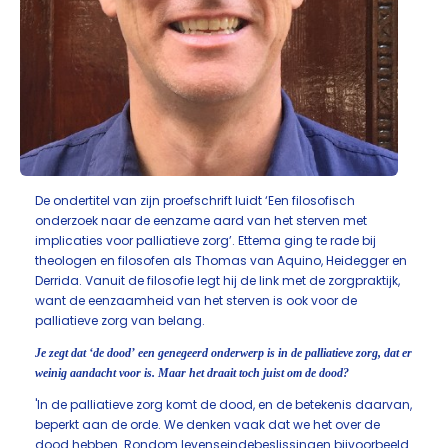
De ondertitel van zijn proefschrift luidt ‘Een filosofisch
onderzoek naar de eenzame aard van het sterven met
implicaties voor palliatieve zorg’. Ettema ging te rade bij
theologen en filosofen als Thomas van Aquino, Heidegger en
Derrida. Vanuit de filosofie legt hij de link met de zorgpraktijk,
want de eenzaamheid van het sterven is ook voor de
palliatieve zorg van belang.
Je zegt dat ‘de dood’ een genegeerd onderwerp is in de palliatieve zorg, dat er
weinig aandacht voor is. Maar het draait toch juist om de dood?
'In de palliatieve zorg komt de dood, en de betekenis daarvan,
beperkt aan de orde. We denken vaak dat we het over de
dood hebben. Rondom levenseindebeslissingen bijvoorbeeld.