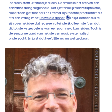
Iedereen sterft uiteindelijk alleen. Daarmee is het sterven een
eenzame aangelegenheid. Dat lijkt tamelijk vanzelfsprekend,
maar toch gaf filosoof Eric Ettema zijn recente proefschrift als
titel een vraag mee:
Do we die alone?
Er lijkt consensus te
zijn over het idee dat iedereen uiteindelijk alleen sterft en dat
dit tot sterke gevoelens van eenzaamheid kan leiden. Toch is
de eenzame aard van het sterven nooit systematisch
onderzocht. En juist dat heeft Ettema nu wel gedaan.