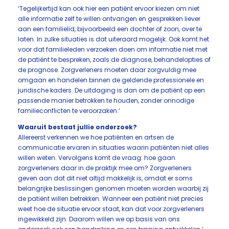
‘Tegelijkertijd kan ook hier een patiënt ervoor kiezen om niet
alle informatie zelf te willen ontvangen en gesprekken liever
aan een familielid, bijvoorbeeld een dochter of zoon, over te
laten. In zulke situaties is dat uiteraard mogelijk. Ook komt het
voor dat familieleden verzoeken doen om informatie niet met
de patiënt te bespreken, zoals de diagnose, behandelopties of
de prognose. Zorgverleners moeten daar zorgvuldig mee
omgaan en handelen binnen de geldende professionele en
juridische kaders. De uitdaging is dan om de patiënt op een
passende manier betrokken te houden, zonder onnodige
familieconflicten te veroorzaken.’
Waaruit bestaat jullie onderzoek?
Allereerst verkennen we hoe patiënten en artsen de
communicatie ervaren in situaties waarin patiënten niet alles
willen weten. Vervolgens komt de vraag: hoe gaan
zorgverleners daar in de praktijk mee om? Zorgverleners
geven aan dat dit niet altijd makkelijk is, omdat er soms
belangrijke beslissingen genomen moeten worden waarbij zij
de patiënt willen betrekken. Wanneer een patiënt niet precies
weet hoe de situatie ervoor staat, kan dat voor zorgverleners
ingewikkeld zijn. Daarom willen we op basis van ons