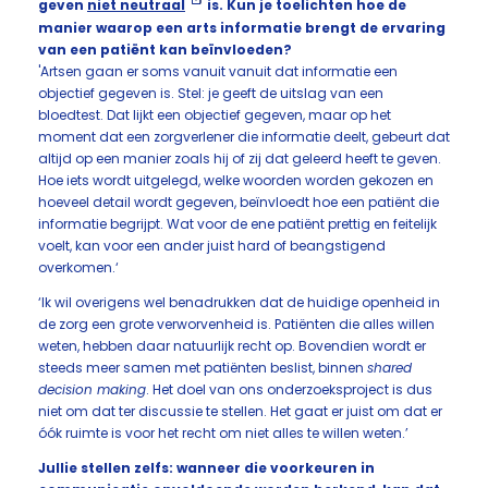
geven
niet neutraal
is. Kun je toelichten hoe de
manier waarop een arts informatie brengt de ervaring
van een patiënt kan beïnvloeden?
'Artsen gaan er soms vanuit vanuit dat informatie een
objectief gegeven is. Stel: je geeft de uitslag van een
bloedtest. Dat lijkt een objectief gegeven, maar op het
moment dat een zorgverlener die informatie deelt, gebeurt dat
altijd op een manier zoals hij of zij dat geleerd heeft te geven.
Hoe iets wordt uitgelegd, welke woorden worden gekozen en
hoeveel detail wordt gegeven, beïnvloedt hoe een patiënt die
informatie begrijpt. Wat voor de ene patiënt prettig en feitelijk
voelt, kan voor een ander juist hard of beangstigend
overkomen.‘
‘Ik wil overigens wel benadrukken dat de huidige openheid in
de zorg een grote verworvenheid is. Patiënten die alles willen
weten, hebben daar natuurlijk recht op. Bovendien wordt er
steeds meer samen met patiënten beslist, binnen
shared
decision making
. Het doel van ons onderzoeksproject is dus
niet om dat ter discussie te stellen. Het gaat er juist om dat er
óók ruimte is voor het recht om niet alles te willen weten.’
Jullie stellen zelfs: wanneer die voorkeuren in