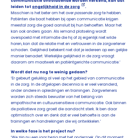
communicatie onvoldoende worden herkend, kan dat
leiden tot
ongelijkheid in de zorg
.
Misschien is het beter om het over
passende zorg
te hebben.
Patiënten die baat hebben bij open communicatie krijgen
meestal zorg die goed aansluit bij hun behoeften. Maar het
kan ook anders gaan. Als iemand plotseling wordt
overspoeld met informatie die hij of zij eigenlijk niet wilde
horen, kan dat de relatie met en vertrouwen in de zorgverlener
schaden. Gelijkheid betekent niet dat je iedereen op een gelijke
manier benadert. Werkelijke gelijkheid in de zorg vraagt
daarom om maatwerk en patiëntgerichte communicatie.’
Wordt dat nu nog te weinig gedaan?
‘Er gebeurt gelukkig al veel op het gebied van communicatie
in de zorg. In de afgelopen decennia is er veel veranderd,
onder andere in opleidingen en trainingen. Zorgverleners
worden zich steeds bewuster van het belang van
empathische en cultuursensitieve communicatie. Ook binnen
de palliatieve zorg groeit die aandacht sterk. Ik ben daar
optimistisch over en denk dat er veel behoefte is aan de
trainingen en handreikingen die wij ontwikkelen.’
In welke fase is het project nu?
‘We zijn nu een jaar bezig met het onderzoek. Op dit moment