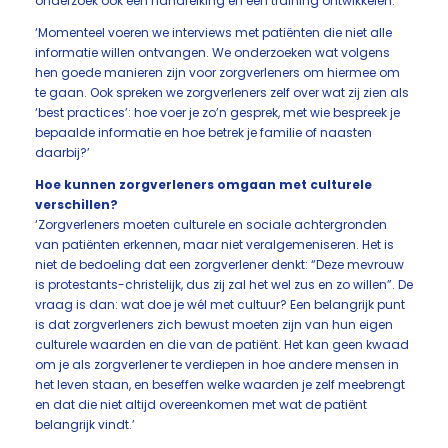
onderzoek ook een handreiking en een training ontwikkelen.’
‘Momenteel voeren we interviews met patiënten die niet alle
informatie willen ontvangen. We onderzoeken wat volgens
hen goede manieren zijn voor zorgverleners om hiermee om
te gaan. Ook spreken we zorgverleners zelf over wat zij zien als
‘best practices’: hoe voer je zo’n gesprek, met wie bespreek je
bepaalde informatie en hoe betrek je familie of naasten
daarbij?’
Hoe kunnen zorgverleners omgaan met culturele
verschillen?
‘Zorgverleners moeten culturele en sociale achtergronden
van patiënten erkennen, maar niet veralgemeniseren. Het is
niet de bedoeling dat een zorgverlener denkt: “Deze mevrouw
is protestants-christelijk, dus zij zal het wel zus en zo willen”. De
vraag is dan: wat doe je wél met cultuur? Een belangrijk punt
is dat zorgverleners zich bewust moeten zijn van hun eigen
culturele waarden en die van de patiënt. Het kan geen kwaad
om je als zorgverlener te verdiepen in hoe andere mensen in
het leven staan, en beseffen welke waarden je zelf meebrengt
en dat die niet altijd overeenkomen met wat de patiënt
belangrijk vindt.’