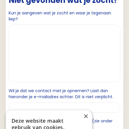
Niet gevonden wat je zocht?
Kun je aangeven wat je zocht en waar je tegenaan
liep?
Wil je dat we contact met je opnemen? Laat dan
hieronder je e-mailadres achter. Dit is niet verplicht.
×
Deze website maakt
Ik ga akkoord met de privacyverklaring (zie onder
gebruik van cookies.
aan de pagina).