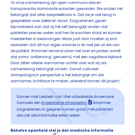
‘In onze samenleving zijn open communicatie en
transparantie dominante waarden geworden. We vinden het
belangrijk dat alles bespreekbaar is. Dat zie je ook terug in
gesprekken over ziekte en dood. Zorgverleners geven
bijvoorbeeld aan dat zij het zelf belangrijk vinden dat
patiënten precies weten wat hen te wachten staat en kunnen
meedenken in beslissingen. Maar juist dan moeten zij zich
realiseren dat dit hun eigen waarde is en niet per se die van
de patiënt. Wanneer iemand daar niet over wil praten, wordt
dat soms ‘ontkenning’ genoemd, met een negatieve bijklank.
Daar zitten allerlei aannames achter over wat wij als
samenleving belangrijk vinden. Vanuit cultureel-
antropologisch perspectief is het belangrijk om die
aannames zichtbaar te maken, allereerst binnen dit project.’
Samen met Liesbeth van Vliet ontwikkelde Annemarie
Samuels een
Engelstalige infographic
waarmee
zorgverleners in gesprek kunnen gaan met patiënten
die niet alle informatie willen weten.
Behalve openheid stel je dat medische informatie