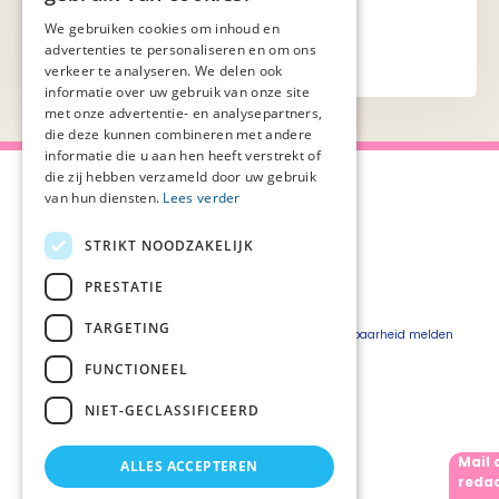
We gebruiken cookies om inhoud en
advertenties te personaliseren en om ons
verkeer te analyseren. We delen ook
informatie over uw gebruik van onze site
met onze advertentie- en analysepartners,
die deze kunnen combineren met andere
informatie die u aan hen heeft verstrekt of
die zij hebben verzameld door uw gebruik
van hun diensten.
Lees verder
STRIKT NOODZAKELIJK
Over Palliaweb
Privacyverklaring
Over PZNL
Cookieverklaring
PRESTATIE
Contact
Disclaimer
TARGETING
Pers
Beveiligingskwetsbaarheid melden
Vacatures
FUNCTIONEEL
Webshop
NIET-GECLASSIFICEERD
Mail 
ALLES ACCEPTEREN
Volg ons
redac