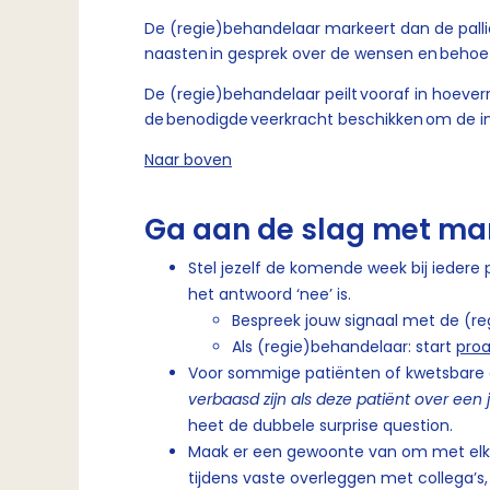
De (regie)behandelaar markeert dan de palli
naasten in gesprek over de wensen en behoe
De (regie)behandelaar peilt vooraf in hoeverr
de benodigde veerkracht beschikken om de i
Naar boven
Ga aan de slag met mar
Stel jezelf de komende week bij iedere
het antwoord ‘nee’ is.
Bespreek jouw signaal met de (r
Als (regie)behandelaar: start
proa
Voor sommige patiënten of kwetsbare 
verbaasd zijn als deze patiënt over een j
heet de dubbele surprise question.
Maak er een gewoonte van om met elka
tijdens vaste overleggen met collega’s