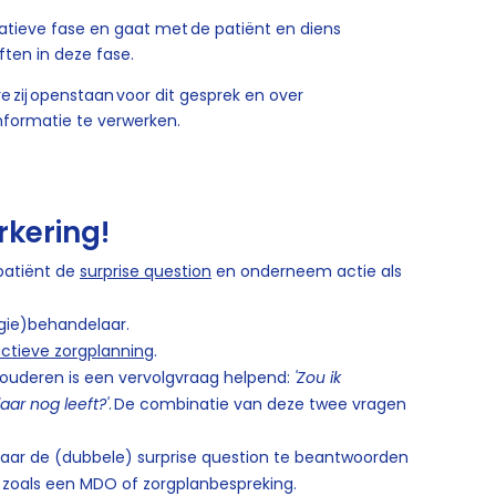
atieve fase en gaat met de patiënt en diens
ften in deze fase.
e zij openstaan voor dit gesprek en over
nformatie te verwerken.
kering!
 patiënt de
surprise question
en onderneem actie als
egie)behandelaar.
ctieve zorgplanning
.
ouderen is een vervolgvraag helpend:
'Zou ik
aar nog leeft?'
. De combinatie van deze twee vragen
ar de (dubbele) surprise question te beantwoorden
, zoals een MDO of zorgplanbespreking.