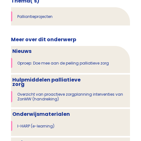
Thema('s)
Palliantieprojecten
Meer over dit onderwerp
Nieuws
Oproep: Doe mee aan de peiling palliatieve zorg
Hulpmiddelen palliatieve
zorg
Overzicht van proactieve zorgplanning interventies van
ZonMW (handreiking)
Onderwijsmaterialen
I-HARP (e-learning)