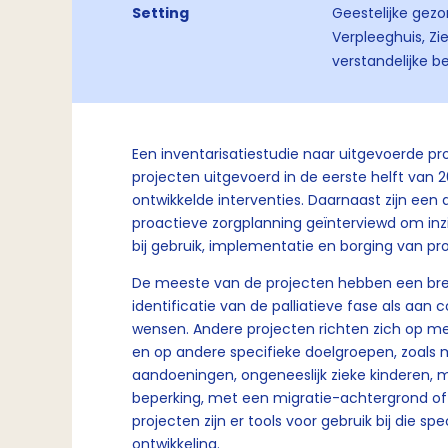
Setting
Geestelijke gezon
Verpleeghuis, Z
verstandelijke b
Een inventarisatiestudie naar uitgevoerde p
projecten uitgevoerd in de eerste helft van 2
ontwikkelde interventies. Daarnaast zijn een
proactieve zorgplanning geïnterviewd om inz
bij gebruik, implementatie en borging van pr
De meeste van de projecten hebben een br
identificatie van de palliatieve fase als a
wensen. Andere projecten richten zich op 
en op andere specifieke doelgroepen, zoals
aandoeningen, ongeneeslijk zieke kinderen,
beperking, met een migratie-achtergrond o
projecten zijn er tools voor gebruik bij die s
ontwikkeling.