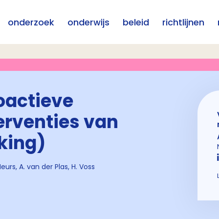
onderzoek
onderwijs
beleid
richtlijnen
oactieve
erventies van
king)
Meurs, A. van der Plas, H. Voss