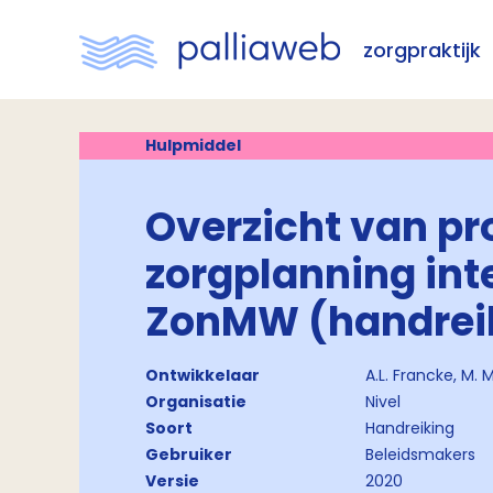
zorgpraktijk
Hulpmiddel
Overzicht van pr
zorgplanning int
ZonMW (handrei
Ontwikkelaar
A.L. Francke, M. 
Organisatie
Nivel
Soort
Handreiking
Gebruiker
Beleidsmakers
Versie
2020