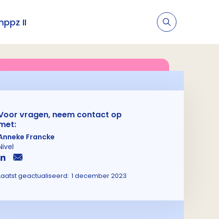
nppz II
Voor vragen, neem contact op
met:
Anneke Francke
Nivel
Laatst geactualiseerd:
1 december 2023