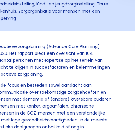
dheidsinstelling, Kind- en jeugdzorginstelling, Thuis,
iekenhuis, Zorgorganisatie voor mensen met een
eperking
roactieve zorgplanning (Advance Care Planning)
020. Het rapport biedt een overzicht van 104
 aantal personen met expertise op het terrein van
icht te krijgen in succesfactoren en belemmeringen
oactieve zorgplaning.
ede focus en besteden zowel aandacht aan
an communicatie over toekomstige zorgbehoeften en
mensen met dementie of (andere) kwetsbare ouderen
 mensen met kanker, orgaanfalen, chronische
 mensen in de GGZ, mensen met een verstandelijke
f met lage gezondheidsvaardigheden. In de meeste
pecifieke doelgroepen ontwikkeld of nog in