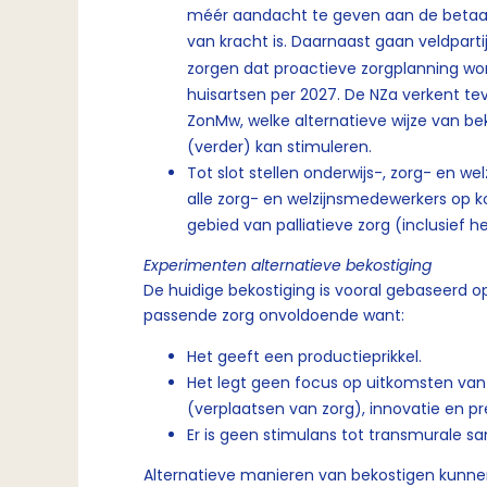
méér aandacht te geven aan de betaaltit
van kracht is. Daarnaast gaan veldpart
zorgen dat proactieve zorgplanning wo
huisartsen per 2027. De NZa verkent t
ZonMw, welke alternatieve wijze van bek
(verder) kan stimuleren.
Tot slot stellen onderwijs-, zorg- en we
alle zorg- en welzijnsmedewerkers op k
gebied van palliatieve zorg (inclusief
Experimenten alternatieve bekostiging
De huidige bekostiging is vooral gebaseerd o
passende zorg onvoldoende want:
Het geeft een productieprikkel.
Het legt geen focus op uitkomsten van 
(verplaatsen van zorg), innovatie en pr
Er is geen stimulans tot transmurale 
Alternatieve manieren van bekostigen kunn