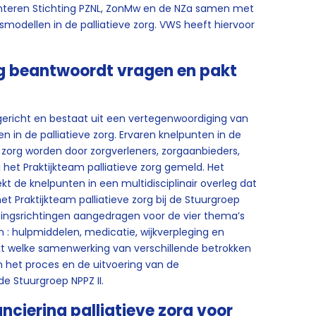
teren Stichting PZNL, ZonMw en de NZa samen met
modellen in de palliatieve zorg. VWS heeft hiervoor
rg beantwoordt vragen en pakt
opgericht en bestaat uit een vertegenwoordiging van
n in de palliatieve zorg. Ervaren knelpunten in de
e zorg worden door zorgverleners, zorgaanbieders,
 het Praktijkteam palliatieve zorg gemeld. Het
 de knelpunten in een multidisciplinair overleg dat
et Praktijkteam palliatieve zorg bij de Stuurgroep
singsrichtingen aangedragen voor de vier thema’s
n : hulpmiddelen, medicatie, wijkverpleging en
akt welke samenwerking van verschillende betrokken
an het proces en de uitvoering van de
e Stuurgroep NPPZ II.
nciering palliatieve zorg voor