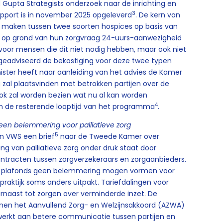
 Gupta Strategists onderzoek naar de inrichting en
3
apport is in november 2025 opgeleverd
. De kern van
te maken tussen twee soorten hospices op basis van
ie op grond van hun zorgvraag 24-uurs-aanwezigheid
oor mensen die dit niet nodig hebben, maar ook niet
t geadviseerd de bekostiging voor deze twee typen
inister heeft naar aanleiding van het advies de Kamer
 zal plaatsvinden met betrokken partijen over de
ok zal worden bezien wat nu al kan worden
4
nen de resterende looptijd van het programma
.
en belemmering voor palliatieve zorg
5
an VWS een brief
naar de Tweede Kamer over
ring van palliatieve zorg onder druk staat door
ntracten tussen zorgverzekeraars en zorgaanbieders.
e plafonds geen belemmering mogen vormen voor
de praktijk soms anders uitpakt. Tariefdalingen voor
aarnaast tot zorgen over verminderde inzet. De
nnen het Aanvullend Zorg- en Welzijnsakkoord (AZWA)
werkt aan betere communicatie tussen partijen en