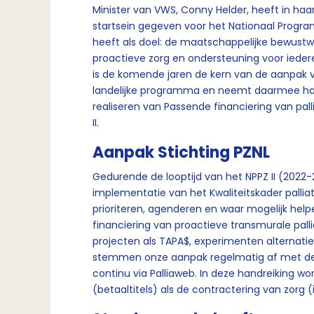
Minister van VWS, Conny Helder, heeft in haa
startsein gegeven voor het Nationaal Programm
heeft als doel: de maatschappelijke bewustwo
proactieve zorg en ondersteuning voor ied
is de komende jaren de kern van de aanpak van
landelijke programma en neemt daarmee haar 
realiseren van Passende financiering van palli
II.
Aanpak Stichting PZNL
Gedurende de looptijd van het NPPZ II (2022-
implementatie van het Kwaliteitskader pallia
prioriteren, agenderen en waar mogelijk help
financiering van proactieve transmurale pall
projecten als TAPA$, experimenten alternat
stemmen onze aanpak regelmatig af met de s
continu via Palliaweb. In deze handreiking wo
(betaaltitels) als de contractering van zorg