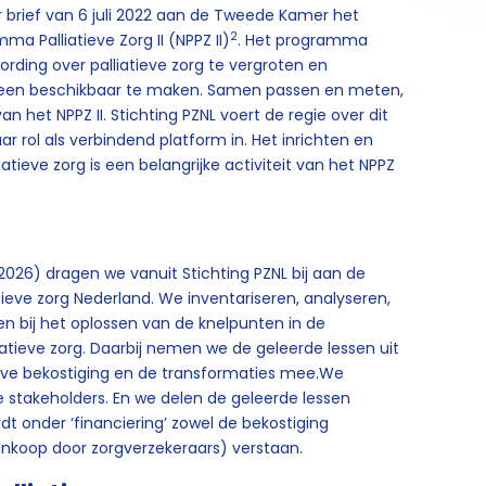
r brief van 6 juli 2022 aan de Tweede Kamer het
2
a Palliatieve Zorg II (NPPZ II)
. Het programma
rding over palliatieve zorg te vergroten en
ereen beschikbaar te maken. Samen passen en meten,
 het NPPZ II. Stichting PZNL voert de regie over dit
rol als verbindend platform in. Het inrichten en
atieve zorg is een belangrijke activiteit van het NPPZ
2026) dragen we vanuit Stichting PZNL bij aan de
tieve zorg Nederland. We inventariseren, analyseren,
en bij het oplossen van de knelpunten in de
iatieve zorg. Daarbij nemen we de geleerde lessen uit
ieve bekostiging en de transformaties mee.We
takeholders. En we delen de geleerde lessen
rdt onder ‘financiering’ zowel de bekostiging
 (inkoop door zorgverzekeraars) verstaan.