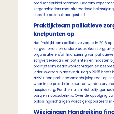
productieprikkel remmen. Daarom experimen
zorgaanbieders met alternatieve bekostigings
subsidie beschikbaar gesteld.
Praktijkteam palliatieve zo
knelpunten op
Het Praktijkteam palliatieve zorg is in 2016 
zorgverleners en andere betrokken zorgpartije
organisatie en/of financiering van palliatiev
zorgverzekeraars en patiënten en naasten bij
praktijkteam beantwoordt vragen en bespreekt
ieder kwartaal plaatsvindt. Begin 2025 heeft h
NPPZ II een probleemomschrijving met oplos
waar in de praktijk knelpunten worden ervare
hospicezorg. Per thema is inzichtelijk gema
partijen noodzakelijk is. Over de opvolging v
oplossingsrichtingen wordt gerapporteerd in d
Wijzigingen Handreiking fina