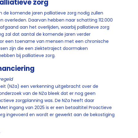
lliatieve zorg
 de komende jaren palliatieve zorg nodig zullen
n overleden. Daarvan hebben naar schatting 112.000
gaand aan het overlijden, waarbij palliatieve zorg
ng zal dat aantal de komende jaren verder
door een toename van mensen met een chronische
sen zijn die een ziektetraject doormaken
ebben bij palliatieve zorg.
nanciering
regeld
teit (NZa) een verkenning uitgebracht over de
t onderzoek van de NZa bleek dat er nog geen
oactieve zorgplanning was. De NZa heeft daar
Met ingang van 2025 is er een betaaltitel Proactieve
org ingevoerd en wordt er gewerkt aan de bekostiging
s