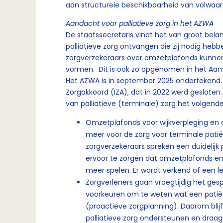
aan structurele beschikbaarheid van volwaard
Aandacht voor palliatieve zorg in het AZWA
De staatssecretaris vindt het van groot belan
palliatieve zorg ontvangen die zij nodig heb
zorgverzekeraars over omzetplafonds kunnen
vormen. Dit is ook zo opgenomen in het Aan
Het AZWA is in september 2025 ondertekend. Di
Zorgakkoord (IZA), dat in 2022 werd geslote
van palliatieve (terminale) zorg het volgende
Omzetplafonds voor wijkverpleging e
meer voor de zorg voor terminale patiën
zorgverzekeraars spreken een duidelij
ervoor te zorgen dat omzetplafonds en
meer spelen. Er wordt verkend of een le
Zorgverleners gaan vroegtijdig het ges
voorkeuren om te weten wat een patiënt
(proactieve zorgplanning). Daarom blijf
palliatieve zorg ondersteunen en draa