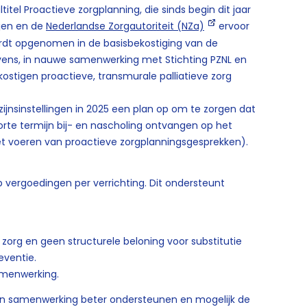
el Proactieve zorgplanning, die sinds begin dit jaar
ijen en de
Nederlandse Zorgautoriteit (NZa)
ervoor
rdt opgenomen in de basisbekostiging van de
evens, in nauwe samenwerking met Stichting PZNL en
ostigen proactieve, transmurale palliatieve zorg
lzijnsinstellingen in 2025 een plan op om te zorgen dat
orte termijn bij- en nascholing ontvangen op het
 het voeren van proactieve zorgplanningsgesprekken).
p vergoedingen per verrichting. Dit ondersteunt
zorg en geen structurele beloning voor substitutie
eventie.
samenwerking.
en samenwerking beter ondersteunen en mogelijk de