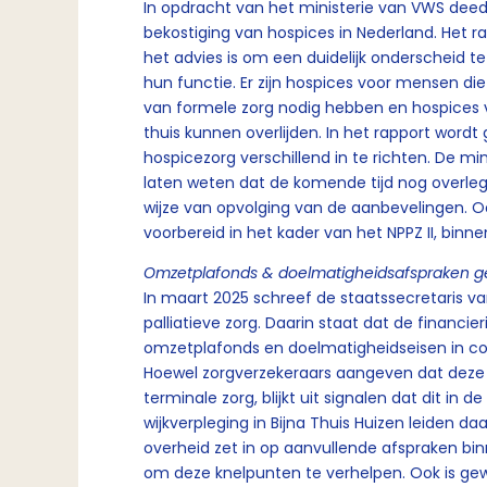
In opdracht van het ministerie van VWS deed
bekostiging van hospices in Nederland. Het r
het advies is om een duidelijk onderscheid 
hun functie. Er zijn hospices voor mensen d
van formele zorg nodig hebben en hospices v
thuis kunnen overlijden. In het rapport word
hospicezorg verschillend in te richten. De m
laten weten dat de komende tijd nog overleg
wijze van opvolging van de aanbevelingen. O
voorbereid in het kader van het NPPZ II, bin
Omzetplafonds & doelmatigheidsafspraken ge
In maart 2025 schreef de staatssecretaris v
palliatieve zorg. Daarin staat dat de financie
omzetplafonds en doelmatigheidseisen in co
Hoewel zorgverzekeraars aangeven dat dez
terminale zorg, blijkt uit signalen dat dit in 
wijkverpleging in Bijna Thuis Huizen leiden d
overheid zet in op aanvullende afspraken bi
om deze knelpunten te verhelpen. Ook is ge