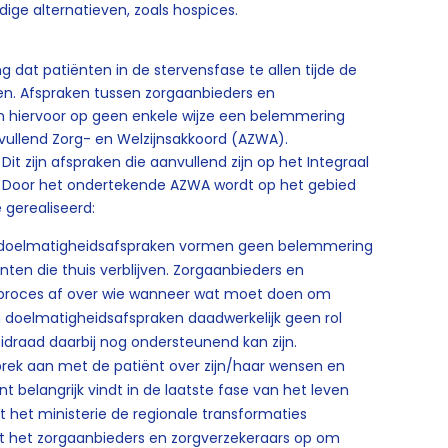
ige alternatieven, zoals hospices.
g dat patiënten in de stervensfase te allen tijde de
ben. Afspraken tussen zorgaanbieders en
 hiervoor op geen enkele wijze een belemmering
vullend Zorg- en Welzijnsakkoord (AZWA).
t zijn afspraken die aanvullend zijn op het Integraal
n. Door het ondertekende AZWA wordt op het gebied
 gerealiseerd:
n doelmatigheidsafspraken vormen geen belemmering
ten die thuis verblijven. Zorgaanbieders en
k proces af over wie wanneer wat moet doen om
 doelmatigheidsafspraken daadwerkelijk geen rol
idraad daarbij nog ondersteunend kan zijn.
prek aan met de patiënt over zijn/haar wensen en
 belangrijk vindt in de laatste fase van het leven
t het ministerie de regionale transformaties
gt het zorgaanbieders en zorgverzekeraars op om