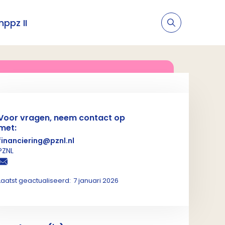
nppz II
Voor vragen, neem contact op
met:
financiering@pznl.nl
PZNL
Laatst geactualiseerd:
7 januari 2026