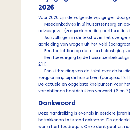
2026
Voor 2026 zijn de volgende wijzigingen door
• Meedenkadvies in S1 huisartsenzorg en apa
adviesgever (zorgverlener die poortfunctie ui
• Aanvullingen in de tekst over het overige
aanleiding van vragen uit het veld (paragraaf 1
• Een toelichting op de rol en bekostiging va
• Een toevoeging bij de huisartsenbekostigi
2.1.1).
• Een uitbreiding van de tekst over de huid
zorgplanning bij de huisartsen (paragraaf 2.1.1
De actuele en opgeloste knelpunten voor het 
verschillende hoofdstukken verwerkt (6 en 7
Dankwoord
Deze handreiking is evenals in eerdere jare
betrokkenen tot stand gekomen. De gedeelde w
warm hart toedragen. Onze dank gaat uit naar