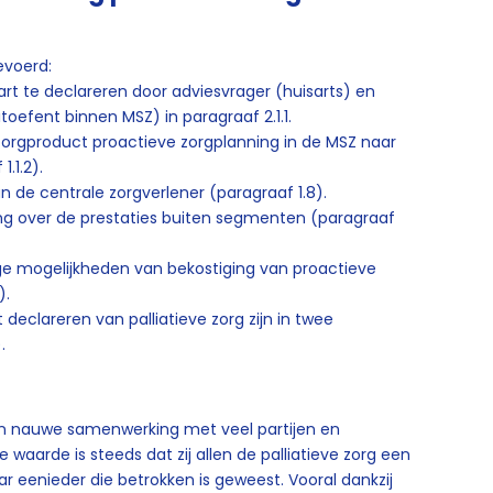
gevoerd:
rt te declareren door adviesvrager (huisarts) en
toefent binnen MSZ) in paragraaf 2.1.1.
 zorgproduct proactieve zorgplanning in de MSZ naar
.1.2).
n de centrale zorgverlener (paragraaf 1.8).
ng over de prestaties buiten segmenten (paragraaf
ige mogelijkheden van bekostiging van proactieve
).
declareren van palliatieve zorg zijn in twee
).
n in nauwe samenwerking met veel partijen en
aarde is steeds dat zij allen de palliatieve zorg een
 eenieder die betrokken is geweest. Vooral dankzij