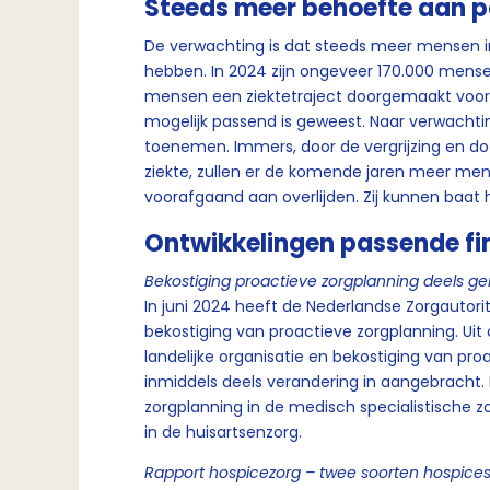
Steeds meer behoefte aan pa
De verwachting is dat steeds meer mensen in
hebben. In 2024 zijn ongeveer 170.000 mense
mensen een ziektetraject doorgemaakt vooraf
mogelijk passend is geweest. Naar verwachti
toenemen. Immers, door de vergrijzing en 
ziekte, zullen er de komende jaren meer men
voorafgaand aan overlijden. Zij kunnen baat h
Ontwikkelingen passende fi
Bekostiging proactieve zorgplanning deels ge
In juni 2024 heeft de Nederlandse Zorgautori
bekostiging van proactieve zorgplanning. Ui
landelijke organisatie en bekostiging van pr
inmiddels deels verandering in aangebracht. 
zorgplanning in de medisch specialistische z
in de huisartsenzorg.
Rapport hospicezorg – twee soorten hospice