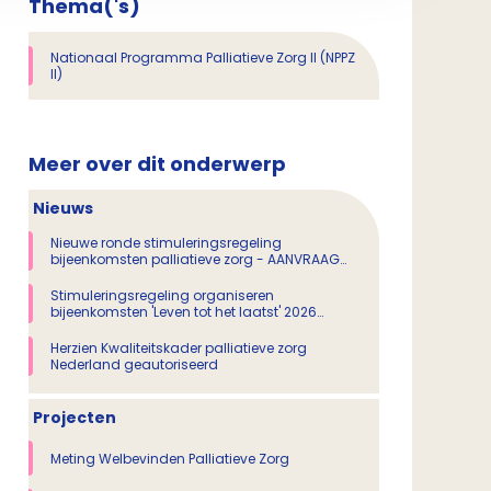
Thema('s)
Nationaal Programma Palliatieve Zorg II (NPPZ
II)
Meer over dit onderwerp
Nieuws
Nieuwe ronde stimuleringsregeling
bijeenkomsten palliatieve zorg - AANVRAAG
GESLOTEN
Stimuleringsregeling organiseren
bijeenkomsten 'Leven tot het laatst' 2026
(aanvraag gesloten)
Herzien Kwaliteitskader palliatieve zorg
Nederland geautoriseerd
Projecten
Meting Welbevinden Palliatieve Zorg