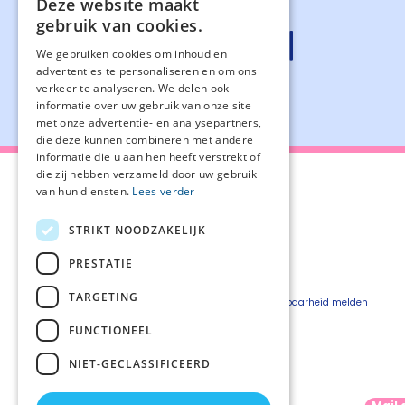
Deze website maakt
gebruik van cookies.
We gebruiken cookies om inhoud en
advertenties te personaliseren en om ons
verkeer te analyseren. We delen ook
informatie over uw gebruik van onze site
met onze advertentie- en analysepartners,
die deze kunnen combineren met andere
informatie die u aan hen heeft verstrekt of
die zij hebben verzameld door uw gebruik
van hun diensten.
Lees verder
STRIKT NOODZAKELIJK
Over Palliaweb
Privacyverklaring
Over PZNL
Cookieverklaring
PRESTATIE
Contact
Disclaimer
TARGETING
Pers
Beveiligingskwetsbaarheid melden
Vacatures
FUNCTIONEEL
Webshop
NIET-GECLASSIFICEERD