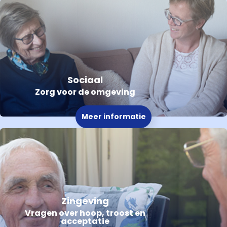
Sociaal
Zorg voor de omgeving
Meer informatie
Zingeving
Vragen over hoop, troost en
acceptatie