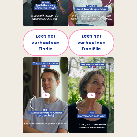
Lees het
Lees het
verhaal van
verhaal van
Elodie
Daniëlle