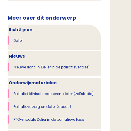
Meer over dit onderwerp
Richtlijnen
Delier
Nieuws
Nieuwe richtlijn 'Delier in de palliatieve fase'
Onderwijsmaterialen
Palliatief klinisch redeneren: delier (zelfstudie)
Palliatieve zorg en delier (casus)
FTO-module Delier in de palliatieve fase