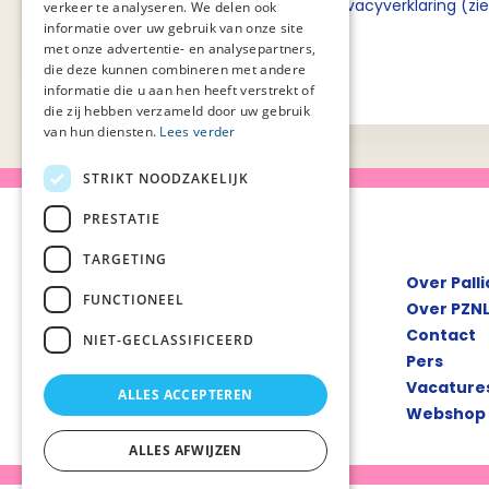
Ik ga akkoord met de privacyverklaring (zi
verkeer te analyseren. We delen ook
informatie over uw gebruik van onze site
met onze advertentie- en analysepartners,
die deze kunnen combineren met andere
informatie die u aan hen heeft verstrekt of
die zij hebben verzameld door uw gebruik
van hun diensten.
Lees verder
STRIKT NOODZAKELIJK
PRESTATIE
TARGETING
Over Pall
FUNCTIONEEL
Over PZN
Contact
NIET-GECLASSIFICEERD
Pers
Vacature
ALLES ACCEPTEREN
Webshop
ALLES AFWIJZEN