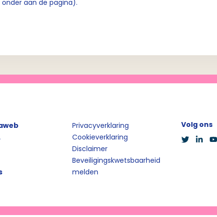
e onder aan de pagina).
Volg ons
iaweb
Privacyverklaring
L
Cookieverklaring
Disclaimer
Beveiligingskwetsbaarheid
s
melden