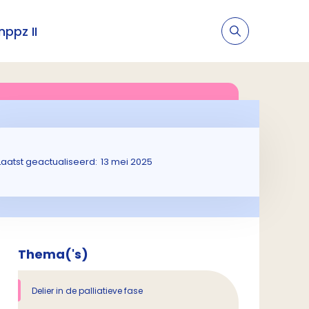
nppz II
Laatst geactualiseerd:
13 mei 2025
Thema('s)
Delier in de palliatieve fase