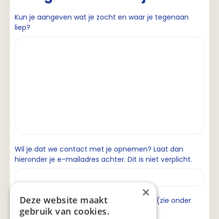
Kun je aangeven wat je zocht en waar je tegenaan
liep?
Wil je dat we contact met je opnemen? Laat dan
hieronder je e-mailadres achter. Dit is niet verplicht.
×
Deze website maakt
Ik ga akkoord met de privacyverklaring (zie onder
gebruik van cookies.
aan de pagina).