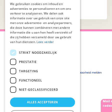
We gebruiken cookies om inhoud en
advertenties te personaliseren en om ons
verkeer te analyseren. We delen ook
informatie over uw gebruik van onze site
met onze advertentie- en analysepartners,
die deze kunnen combineren met andere
informatie die u aan hen heeft verstrekt of
die zij hebben verzameld door uw gebruik
van hun diensten.
Lees verder
STRIKT NOODZAKELIJK
Over Palliaweb
Privacyverklaring
Over PZNL
Cookieverklaring
PRESTATIE
Contact
Disclaimer
TARGETING
Pers
Beveiligingskwetsbaarheid melden
Vacatures
FUNCTIONEEL
Webshop
NIET-GECLASSIFICEERD
Mail 
ALLES ACCEPTEREN
Volg ons
redac