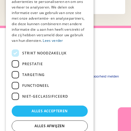
advertenties te personaliseren en om ons
verkeer te analyseren. We delen ook
informatie over uw gebruik van onze site
met onze advertentie- en analysepartners,
die deze kunnen combineren met andere
informatie die u aan hen heeft verstrekt of
die zij hebben verzameld door uw gebruik
van hun diensten.
Lees verder
STRIKT NOODZAKELIJK
Over Palliaweb
Privacyverklaring
Over PZNL
Cookieverklaring
PRESTATIE
Contact
Disclaimer
TARGETING
Pers
Beveiligingskwetsbaarheid melden
Vacatures
FUNCTIONEEL
Webshop
NIET-GECLASSIFICEERD
ALLES ACCEPTEREN
Volg ons
ALLES AFWIJZEN