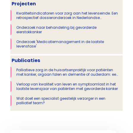
Projecten
Kwaliteitsindicatoren voor zorg aan het levenseinde. Een
retrospectief dossieronderzoek in Nederlandse
ziekenhuizen als onderdeel van de Monitor
Zorggerelateerde Schade.
Onderzoek naar behandeling bij gevorderde
eierstokkanker
Onderzoek 'Medicatiemanagement in de laatste
levensfase'
Publicaties
Palliatieve zorg in de huisartsenpraktijk voor patiënten
met kanker, orgaan falen en dementie of ouderdom: een
cross-sectioneel onderzoek onder huisartsen
Verloop van kwaliteit van leven en symptoomlast in het
laatste levensjaar van patiënten met gevorderde kanker
Wat doet een specialist geestelijk verzorger in een
palliatief team?