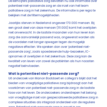
De kerncijfers palliatieve zorg bevatten nu ook informatie over
potentieel niet-passende zorg en de inzet van het team
palliatieve zorg in het ziekenhuis. De informatie is per regio te
bekijken met de filtermogelijkheden.
Jaarlijks sterven in Nederland ongeveer 170.000 mensen. Bij
een groot deel van deze mensen (111.000) komt het overlijden
niet onverwacht. In de laatste maanden van hun leven kan
zorg die aanvankelijk passend was, ongewenst worden als
de voordelen niet langer opwegen tegen de mogelijk
negatieve effecten. We spreken dan over ‘potentieel niet-
passende zorg’, zoals spoedeisende hulp-bezoeken, IC-
opnames of overlijden in het ziekenhuis. Deze zorg kan de
kwaliteit van leven van zowel de patiënten als hun naasten
negatief beïnvloeden.
Wat is potentieel niet-passende zorg?
Uit onderzoek van Manon Boddaert en collega’s blijkt dat het
bieden van vroegtijdige palliatieve zorg bijdraagt aan het
voorkómen van potentieel niet-passende zorg in de laatste
fase van het leven. De onderzoekers onderstrepen het belang
van vroegtijdige inzet van gespecialiseerde palliatieve zorg in
complexe situaties als integraal onderdeel van de reguliere
zorg. Potentieel niet-passende zorg is gevat in zes