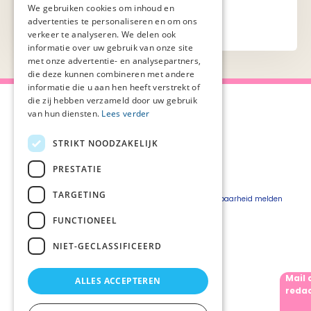
We gebruiken cookies om inhoud en
advertenties te personaliseren en om ons
verkeer te analyseren. We delen ook
informatie over uw gebruik van onze site
met onze advertentie- en analysepartners,
die deze kunnen combineren met andere
informatie die u aan hen heeft verstrekt of
die zij hebben verzameld door uw gebruik
van hun diensten.
Lees verder
STRIKT NOODZAKELIJK
Over Palliaweb
Privacyverklaring
Over PZNL
Cookieverklaring
PRESTATIE
Contact
Disclaimer
TARGETING
Pers
Beveiligingskwetsbaarheid melden
Vacatures
FUNCTIONEEL
Webshop
NIET-GECLASSIFICEERD
Mail 
ALLES ACCEPTEREN
Volg ons
redac