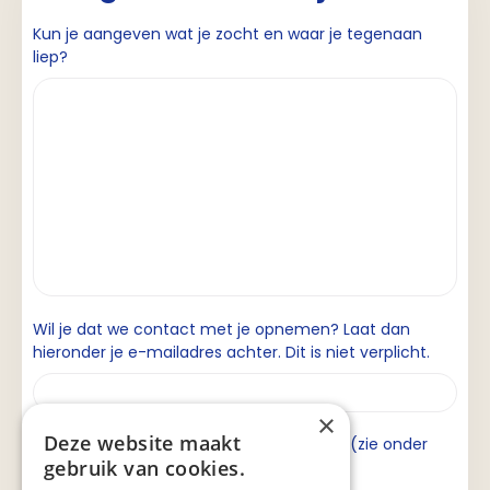
Kun je aangeven wat je zocht en waar je tegenaan
liep?
Wil je dat we contact met je opnemen? Laat dan
hieronder je e-mailadres achter. Dit is niet verplicht.
×
Deze website maakt
Ik ga akkoord met de privacyverklaring (zie onder
gebruik van cookies.
aan de pagina).