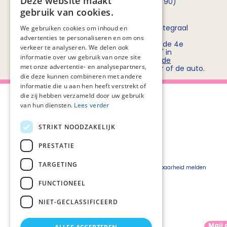
Deze website maakt
opnemen met
Rob Bruntink
(06 - 55 52 72 90)
gebruik van cookies.
Routebeschrijving
Stichting PZNL deelt het kantoor met het Integraal
We gebruiken cookies om inhoud en
Kankercentrum Nederland (IKNL). Ons
advertenties te personaliseren en om ons
kantoor/vergadercentrum bevindt zich op de 4e
verkeer te analyseren. We delen ook
verdieping van kantoorgebouw 'De Utrecht' in
informatie over uw gebruik van onze site
winkelcentrum Hoog Catharijne. Bekijk
hier de
met onze advertentie- en analysepartners,
routebeschrijvingen
voor openbaar vervoer of de auto.
die deze kunnen combineren met andere
informatie die u aan hen heeft verstrekt of
die zij hebben verzameld door uw gebruik
van hun diensten.
Lees verder
STRIKT NOODZAKELIJK
Over Palliaweb
Privacyverklaring
Over PZNL
Cookieverklaring
PRESTATIE
Contact
Disclaimer
TARGETING
Pers
Beveiligingskwetsbaarheid melden
Vacatures
FUNCTIONEEL
Webshop
NIET-GECLASSIFICEERD
Mail 