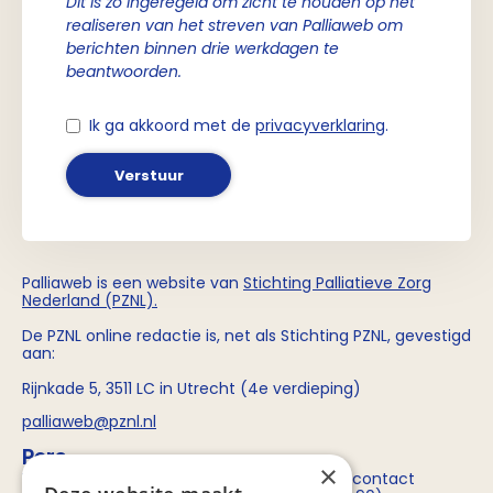
Dit is zo ingeregeld om zicht te houden op het
realiseren van het streven van Palliaweb om
berichten binnen drie werkdagen te
beantwoorden.
Ik ga akkoord met de
privacyverklaring
.
Verstuur
Palliaweb is een website van
Stichting
Palliatieve Zorg
Nederland (PZNL)
.
De PZNL online redactie is, net als Stichting PZNL, gevestigd
aan:
Rijnkade 5, 3511 LC in Utrecht (4e verdieping)
palliaweb@pznl.nl
Pers
×
Voor persvragen over Stichting PZNL kun je contact