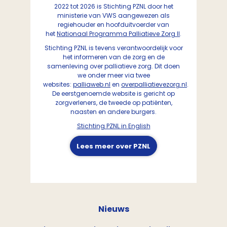
2022 tot 2026 is Stichting PZNL door het
ministerie van VWS aangewezen als
regiehouder en hoofduitvoerder van
het
Nationaal Programma Palliatieve Zorg II
.
Stichting PZNL is tevens verantwoordelijk voor
het informeren van de zorg en de
samenleving over palliatieve zorg. Dit doen
we onder meer via twee
websites:
palliaweb.nl
en
overpalliatievezorg.nl
.
De eerstgenoemde website is gericht op
zorgverleners, de tweede op patiënten,
naasten en andere burgers.
Stichting PZNL in English
Lees meer over PZNL
Nieuws