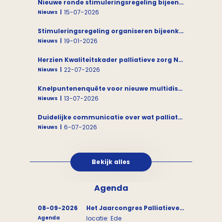
Nieuwe ronde stimuleringsregeling bijeenkomsten palliatieve zorg - AANVRAAG GESLOTEN
15-07-2026
Nieuws
Stimuleringsregeling organiseren bijeenkomsten 'Leven tot het laatst' 2026 (aanvraag gesloten)
19-01-2026
Nieuws
Herzien Kwaliteitskader palliatieve zorg Nederland geautoriseerd
22-07-2026
Nieuws
Knelpuntenenquête voor nieuwe multidisciplinaire richtlijn Palliatieve zorg bij eindstadium leverziekten
13-07-2026
Nieuws
Duidelijke communicatie over wat palliatieve zorg is, blijft nodig
6-07-2026
Nieuws
Bekijk alles
Agenda
08-09-2026
Het Jaarcongres Palliatieve Zorg
Agenda
locatie:
Ede