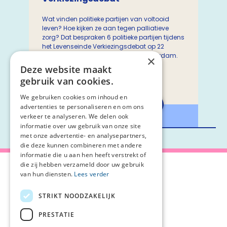
Wat vinden politieke partijen van voltooid
leven? Hoe kijken ze aan tegen palliatieve
zorg? Dat bespraken 6 politieke partijen tijdens
het Levenseinde Verkiezingsdebat op 22
oktober in Pakhuis de Zwijger in Amsterdam.
×
Je kunt het debat terugkijken.
Deze website maakt
gebruik van cookies.
We gebruiken cookies om inhoud en
Bekijk het debat
advertenties te personaliseren en om ons
verkeer te analyseren. We delen ook
informatie over uw gebruik van onze site
met onze advertentie- en analysepartners,
die deze kunnen combineren met andere
informatie die u aan hen heeft verstrekt of
die zij hebben verzameld door uw gebruik
van hun diensten.
Lees verder
STRIKT NOODZAKELIJK
Over Palliaweb
Privacyverklaring
Over PZNL
Cookieverklaring
PRESTATIE
Contact
Disclaimer