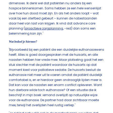
dimensies. Ik denk wel dat patiënten nu anders bij een
hospice binnenkomen. Soms hebben ze een hele wensenlijst
over hoe hun dood moet zijn. En als het anders loopt – wat
vaak bij een sterfbed gebeurt – kunnen de nabestaanden
daar heel van last van krijgen. Ik vind dat advance care
planning (
proactieve zorgplanning
, -red) dan soms een
belemmering kan zijn.'
Wat bedoel je hiermee?
'Bijvoorbeeld bij een patiënt die een duidelijke euthanasiewens
heeft. Alles is goed doorgesproken met de huisarts, en alle
naasten hebben hier vrede mee. Maar plotseling gaat het een
stuk slechter met de patiënt waardoor de huisarts op dat
moment kiest voor palliatieve sedatie. De huisarts besluit de
euthanasie niet meer uit te voeren omdat de patiënt duidelijk
comfortabel is, en er hierdoor geen ondraaglijk lijden meer is.
Dat kan voor de naasten een enorm conflict opleveren. Want
hun dierbare wilde toch euthanasie? Of een situatie die ik
beschrijf in mijn boek: iemand overlijdt op natuurlijke wijze
voor de euthanasie. De partner had daar zichtbaar moeite
mee, terwijl het overlijden heel rustig verliep.'