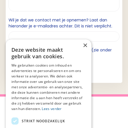
Wil je dat we contact met je opnemen? Laat dan
hieronder je e-mailadres achter. Dit is niet verplicht.
×
Deze website maakt
Ik ga akkoord met de privacyverklaring (zie onder
gebruik van cookies.
aan de pagina).
We gebruiken cookies om inhoud en
advertenties te personaliseren en om ons
verkeer te analyseren. We delen ook
informatie over uw gebruik van onze site
met onze advertentie- en analysepartners,
die deze kunnen combineren met andere
informatie die u aan hen heeft verstrekt of
die zij hebben verzameld door uw gebruik
van hun diensten.
Lees verder
STRIKT NOODZAKELIJK
Over Palliaweb
Privacyverklaring