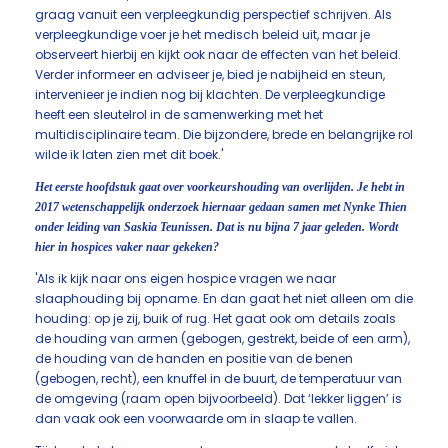
graag vanuit een verpleegkundig perspectief schrijven. Als
verpleegkundige voer je het medisch beleid uit, maar je
observeert hierbij en kijkt ook naar de effecten van het beleid.
Verder informeer en adviseer je, bied je nabijheid en steun,
intervenieer je indien nog bij klachten. De verpleegkundige
heeft een sleutelrol in de samenwerking met het
multidisciplinaire team. Die bijzondere, brede en belangrijke rol
wilde ik laten zien met dit boek.'
Het eerste hoofdstuk gaat over voorkeurshouding van overlijden. Je hebt in
2017 wetenschappelijk onderzoek hiernaar gedaan samen met Nynke Thien
onder leiding van Saskia Teunissen. Dat is nu bijna 7 jaar geleden. Wordt
hier in hospices vaker naar gekeken?
'Als ik kijk naar ons eigen hospice vragen we naar
slaaphouding bij opname. En dan gaat het niet alleen om die
houding: op je zij, buik of rug. Het gaat ook om details zoals
de houding van armen (gebogen, gestrekt, beide of een arm),
de houding van de handen en positie van de benen
(gebogen, recht), een knuffel in de buurt, de temperatuur van
de omgeving (raam open bijvoorbeeld). Dat ‘lekker liggen’ is
dan vaak ook een voorwaarde om in slaap te vallen.