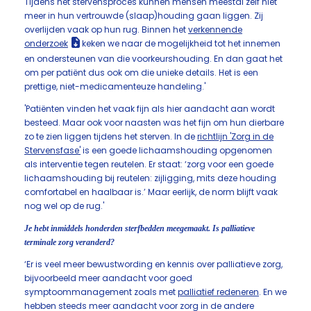
Tijdens het stervensproces kunnen mensen meestal zelf niet
meer in hun vertrouwde (slaap)houding gaan liggen. Zij
overlijden vaak op hun rug. Binnen het
verkennende
onderzoek
keken we naar de mogelijkheid tot het innemen
en ondersteunen van die voorkeurshouding. En dan gaat het
om per patiënt dus ook om die unieke details. Het is een
prettige, niet-medicamenteuze handeling.'
'Patiënten vinden het vaak fijn als hier aandacht aan wordt
besteed. Maar ook voor naasten was het fijn om hun dierbare
zo te zien liggen tijdens het sterven. In de
richtlijn 'Zorg in de
Stervensfase'
is een goede lichaamshouding opgenomen
als interventie tegen reutelen. Er staat: ‘zorg voor een goede
lichaamshouding bij reutelen: zijligging, mits deze houding
comfortabel en haalbaar is.’ Maar eerlijk, de norm blijft vaak
nog wel op de rug.'
Je hebt inmiddels honderden sterfbedden meegemaakt. Is palliatieve
terminale zorg veranderd?
‘Er is veel meer bewustwording en kennis over palliatieve zorg,
bijvoorbeeld meer aandacht voor goed
symptoommanagement zoals met
palliatief redeneren
. En we
hebben steeds meer aandacht voor zorg in de andere