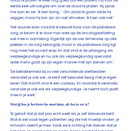
dood te praten. Ik weet nog goed dat een patiënt mij voor de
eerste keer uitnodigde om over de dood te praten. Hij sprak
me aan en zei: ‘ik ben bang…’. Om dood te gaan wilde hij
zeggen, maar hij kon zijn zin niet afmaken. Ik toen ook niet.'
'Het duurde even voordat ik bewust koos voor de palliatieve
zorg, al kwam ik er door mijn werk op de oncologieafdeling
wel mee in aanraking. Eigenlijk zijn de vier dimensies op alle
plekken in de zorg belangrijk, maar in de palliatieve zorg ligt
nog meer het accent erop. En dat vind ik de uitdaging als
verpleegkundige en nu ook als verpleegkundig specialist.
Ieder mens gaat op zijn eigen manier met zijn sterven om.'
'De betrokkenheid bij zo veel verschillende sterfbedden
verandert je ook wel. Je bent zelf bewuster bezig met je eigen
leven. Dat inzicht vind ik een cadeau. En doordat ik verander,
verander je ook wel als verpleegkundige. Je neemt toch jezelf
mee in je werk.'
Weet jij hoe je het leven los moet laten, als het zo ver is?
'Ik geloof dat je dat pas echt weet als je zelf stervende bent.
Wat ik wel vaak tegen patiënten zeg die het moeilijk vinden: je
lichaam neemt je mee. Vaak zie ik richting het sterven dat je