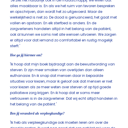
'Je ziet het natuurlijk ook in de maatschappij: we willen dat
alles maakbaar is. En als we het ruim van tevoren bespreken
en opschrijven, dan wordt het zo uitgevoerd. Maar de
werkelijkheid is niet zo. De dood is genuanceerd, het gaat met
vallen en opstaan. En elk sterfbed is anders. En de
zorgverleners handelen altijd in het belang van de patiënt,
ook al kunnen we soms niet alle wensen uitvoeren. We zorgen
er altijd voor dat iemand zo comfortabel en rustig mogelijk
sterft.'
Hoe ga jij hiermee om?
'Ik hoop dat mijn boek bijdraagt aan de bewustwording van
sterven. Er zijn meer smaken van overlijden dan alleen
euthanasie. En ik snap dat mensen daar in bepaalde
situaties voor kiezen, maar ik geloof ook dat mensen er niet
voor kiezen als ze meer weten over sterven of op tijd goede
palliatieve zorg krijgen. En ik hoop dat er soms meer
vertrouwen is in de zorgverlener. Dat wij echt altijd handelen in
het belang van de patiënt.'
Ben jij veranderd als verpleegkundige?
'Ik heb als verpleegkundige ook moeten leren om over de