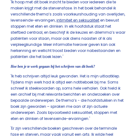
'Ik hoop met dit boek inzicht te bieden voor iedereen die te
maken krijgt met de stervensfase. In het boek behandel ik
verschillende thema’s zoals voorkeurshouding van overlijden,
levenseinde-ervaringen,
intimiteit en seksualiteit
en bewust
stoppen met eten en drinken. In elk hoofdstuk staat het
sterfbed centraal, en beschrijf ik de keuzes en dilemma’s waar
patiënten voor staan, maar ook diens naasten of ik als
verpleegkundige. Meer informatie hierover geven kan ook
herkenning en wellicht troost bieden voor nabestaanden en
patiënten die het boek lezen.'
Hoe ben je te werk gegaan bij het schrijven van dit boek?
'Ik heb schrijven altijd leuk gevonden. Het is mijn uitlaatklep.
Tijdens mijn werk had ik altijd een notitieboek bij me. Soms
schreef ik steekwoorden op, soms hele verhalen. Ook hield ik
een archief bij met relevante berichten en onderzoeken over
bepaalde onderwerpen. De thema’s - die hoofdstukken in het
boek zijn geworden – spraken me aan of zijn actuele
onderwerpen. Zoals bijvoorbeeld seksualiteit, stoppen met
eten en drinken of levenseinde-ervaringen.'
'Er zijn verschillende boeken geschreven over de terminale
fase en sterven, maar vaak vanuit een arts. Ik wilde heel