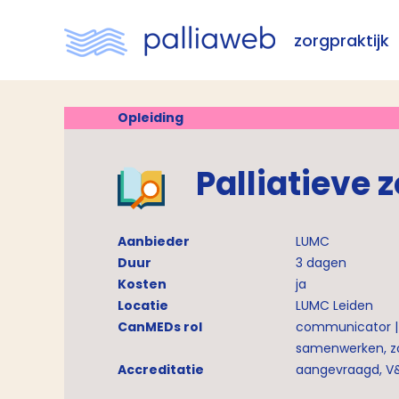
zorgpraktijk
Opleiding
Palliatieve 
Aanbieder
LUMC
Duur
3 dagen
Kosten
ja
Locatie
LUMC Leiden
CanMEDs rol
communicator |
samenwerken, zo
Accreditatie
aangevraagd, V