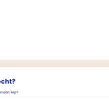
ocht?
enaan liep?