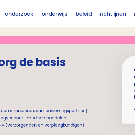
onderzoek
onderwijs
beleid
richtlijnen
zorg de basis
 communiceren, samenwerkingspartner |
rgverlener | medisch handelen
&V (verzorgenden en verpleegkundigen)