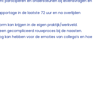
unt participeren en ondersteunen bij levensvragen en
pportage in de laatste 72 uur en na overlijden
orm kan krijgen in de eigen praktijk/werkveld.
n een gecompliceerd rouwproces bij de naasten.
 oog kan hebben voor de emoties van collega’s en hoe