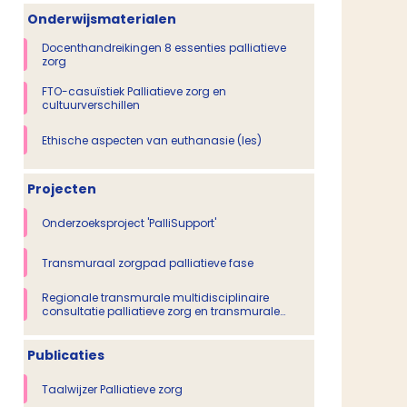
Onderwijsmaterialen
Docenthandreikingen 8 essenties palliatieve
zorg
FTO-casuïstiek Palliatieve zorg en
cultuurverschillen
Ethische aspecten van euthanasie (les)
Projecten
Onderzoeksproject 'PalliSupport'
Transmuraal zorgpad palliatieve fase
Regionale transmurale multidisciplinaire
consultatie palliatieve zorg en transmurale
samenwerkingsafspraken
Publicaties
Taalwijzer Palliatieve zorg