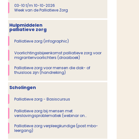
03-10 t/m 10-10-2026
Week van de Palliatieve Zorg
Hulpmiddelen
palliatieve zorg
Palliatieve zorg (infographic)
Voorlichtingsbijeenkomst palliatieve zorg voor
migrantenvoorlichters (draaiboek)
Palliatieve zorg voor mensen die dak- of
thuisloos zijn (handreiking)
Scholingen
Palliatieve zorg - Basiscursus
Palliatieve zorg bij mensen met
verslavingsproblematiek (webinar on
demand)
Palliatieve zorg verpleegkundige (post mbo-
leergang)