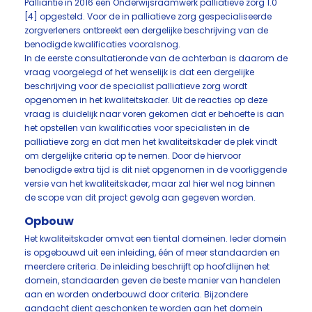
Palliantie in 2016 een Onderwijsraamwerk palliatieve zorg 1.0
[4] opgesteld. Voor de in palliatieve zorg gespecialiseerde
zorgverleners ontbreekt een dergelijke beschrijving van de
benodigde kwalificaties vooralsnog.
In de eerste consultatieronde van de achterban is daarom de
vraag voorgelegd of het wenselijk is dat een dergelijke
beschrijving voor de specialist palliatieve zorg wordt
opgenomen in het kwaliteitskader. Uit de reacties op deze
vraag is duidelijk naar voren gekomen dat er behoefte is aan
het opstellen van kwalificaties voor specialisten in de
palliatieve zorg en dat men het kwaliteitskader de plek vindt
om dergelijke criteria op te nemen. Door de hiervoor
benodigde extra tijd is dit niet opgenomen in de voorliggende
versie van het kwaliteitskader, maar zal hier wel nog binnen
de scope van dit project gevolg aan gegeven worden.
Opbouw
Het kwaliteitskader omvat een tiental domeinen. Ieder domein
is opgebouwd uit een inleiding, één of meer standaarden en
meerdere criteria. De inleiding beschrijft op hoofdlijnen het
domein, standaarden geven de beste manier van handelen
aan en worden onderbouwd door criteria. Bijzondere
aandacht dient geschonken te worden aan het domein