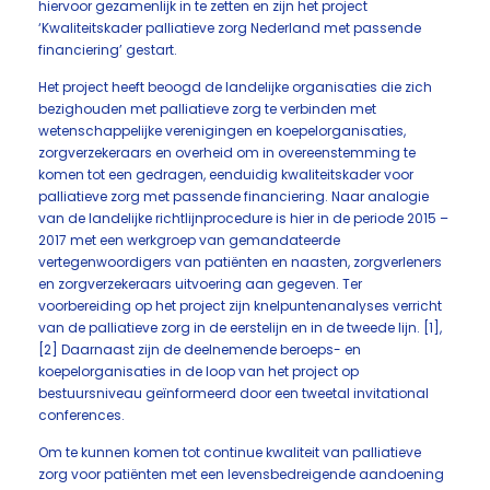
hiervoor gezamenlijk in te zetten en zijn het project
‘Kwaliteitskader palliatieve zorg Nederland met passende
financiering’ gestart.
Het project heeft beoogd de landelijke organisaties die zich
bezighouden met palliatieve zorg te verbinden met
wetenschappelijke verenigingen en koepelorganisaties,
zorgverzekeraars en overheid om in overeenstemming te
komen tot een gedragen, eenduidig kwaliteitskader voor
palliatieve zorg met passende financiering. Naar analogie
van de landelijke richtlijnprocedure is hier in de periode 2015 –
2017 met een werkgroep van gemandateerde
vertegenwoordigers van patiënten en naasten, zorgverleners
en zorgverzekeraars uitvoering aan gegeven. Ter
voorbereiding op het project zijn knelpuntenanalyses verricht
van de palliatieve zorg in de eerstelijn en in de tweede lijn. [1],
[2] Daarnaast zijn de deelnemende beroeps- en
koepelorganisaties in de loop van het project op
bestuursniveau geïnformeerd door een tweetal invitational
conferences.
Om te kunnen komen tot continue kwaliteit van palliatieve
zorg voor patiënten met een levensbedreigende aandoening