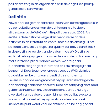
palliatieve zorg in de organisatie of in de dagelijkse praktijk
gerealiseerd kan worden.
Definitie
Zowel door de gemandateerde leden van de werkgroep als in
de consultatierondes van de achterban is uitgebreid
stilgestaan bij de WHO definitie palliatieve zorg 2002. Als
eerste is deze definitie vergeleken met diverse andere
definities in de literatuur en vooral met die afkomstig uit het
National Consensus Project for quality palliative care (2013).
In deze definitie worden, anders dan in de WHO definitie,
expliciet belangrijk geachte aspecten van de palliatieve zorg
zoals interdisciplinair samenwerken, waardigheid,
autonomie, toegang tot informatie en keuzemogelijkheid
benoemd. Daar tegenover onderstreept de WHO definitie
duidelijker het belang van vroegtijdige signalering.
Tevens is door de werkgroep het begrip levensbedreigende
aandoening nader beschouwd. Deze omschrijving doet naar
geldende inzichten onvoldoende recht aan de huidige
diversiteit van de doelgroepen binnen de palliatieve zorg,
waarin met name het begrip kwetsbaarheid ontbreekt.
Als laatste punt wordt voor de definitie van belang geacht