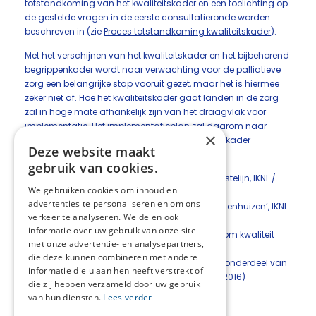
totstandkoming van het kwaliteitskader en een toelichting op
de gestelde vragen in de eerste consultatieronde worden
beschreven in (zie
Proces totstandkoming kwaliteitskader
).
Met het verschijnen van het kwaliteitskader en het bijbehorend
begrippenkader wordt naar verwachting voor de palliatieve
zorg een belangrijke stap vooruit gezet, maar het is hiermee
zeker niet af. Hoe het kwaliteitskader gaat landen in de zorg
zal in hoge mate afhankelijk zijn van het draagvlak voor
implementatie. Het implementatieplan zal daarom naar
×
analogie van de ontwikkeling van dit kwaliteitskader
Deze website maakt
vormgegeven worden.
gebruik van cookies.
[1] Knelpuntenanalyse Palliatieve zorg in de eerstelijn, IKNL /
We gebruiken cookies om inhoud en
Palliactief 2017.
advertenties te personaliseren en om ons
[2] Rapport ‘Palliatieve zorg in Nederlandse ziekenhuizen’, IKNL
verkeer te analyseren. We delen ook
/ Palliactief 2015.
informatie over uw gebruik van onze site
[3] ZonMw-project ‘Op weg naar een systeem om kwaliteit
met onze advertentie- en analysepartners,
van palliatieve zorg inzichtelijk te maken’
die deze kunnen combineren met andere
[4] Onderwijsraamwerk palliatieve zorg 1.0 als onderdeel van
informatie die u aan hen heeft verstrekt of
de Kennissynthese Onderwijs palliatieve zorg (2016)
die zij hebben verzameld door uw gebruik
van hun diensten.
Lees verder
Deel deze pagina: