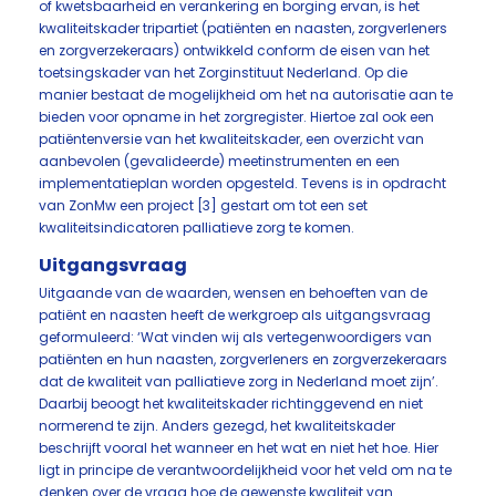
of kwetsbaarheid en verankering en borging ervan, is het
kwaliteitskader tripartiet (patiënten en naasten, zorgverleners
en zorgverzekeraars) ontwikkeld conform de eisen van het
toetsingskader van het Zorginstituut Nederland. Op die
manier bestaat de mogelijkheid om het na autorisatie aan te
bieden voor opname in het zorgregister. Hiertoe zal ook een
patiëntenversie van het kwaliteitskader, een overzicht van
aanbevolen (gevalideerde) meetinstrumenten en een
implementatieplan worden opgesteld. Tevens is in opdracht
van ZonMw een project [3] gestart om tot een set
kwaliteitsindicatoren palliatieve zorg te komen.
Uitgangsvraag
Uitgaande van de waarden, wensen en behoeften van de
patiënt en naasten heeft de werkgroep als uitgangsvraag
geformuleerd: ‘Wat vinden wij als vertegenwoordigers van
patiënten en hun naasten, zorgverleners en zorgverzekeraars
dat de kwaliteit van palliatieve zorg in Nederland moet zijn’.
Daarbij beoogt het kwaliteitskader richtinggevend en niet
normerend te zijn. Anders gezegd, het kwaliteitskader
beschrijft vooral het wanneer en het wat en niet het hoe. Hier
ligt in principe de verantwoordelijkheid voor het veld om na te
denken over de vraag hoe de gewenste kwaliteit van