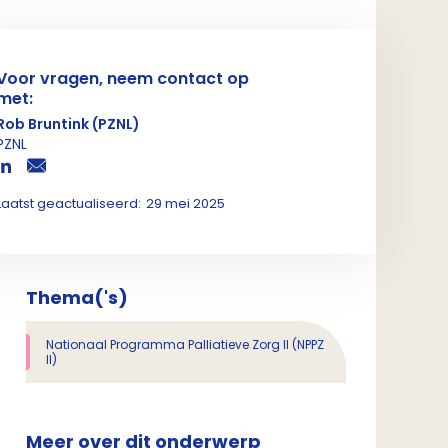
Voor vragen, neem contact op
met:
Rob Bruntink (PZNL)
PZNL
Laatst geactualiseerd:
29 mei 2025
Thema('s)
Nationaal Programma Palliatieve Zorg II (NPPZ
II)
Meer over dit onderwerp