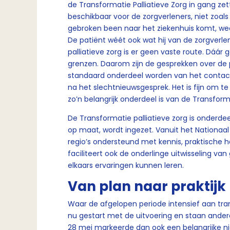
de Transformatie Palliatieve Zorg in gang zett
beschikbaar voor de zorgverleners, niet zoal
gebroken been naar het ziekenhuis komt, we
De patiënt wéét ook wat hij van de zorgverle
palliatieve zorg is er geen vaste route. Dáár
grenzen. Daarom zijn de gesprekken over de p
standaard onderdeel worden van het contact 
na het slechtnieuwsgesprek. Het is fijn om te
zo’n belangrijk onderdeel is van de Transforma
De Transformatie palliatieve zorg is onderdeel
op maat, wordt ingezet. Vanuit het Nationaal
regio’s ondersteund met kennis, praktische 
faciliteert ook de onderlinge uitwisseling va
elkaars ervaringen kunnen leren.
Van plan naar praktij
Waar de afgelopen periode intensief aan tra
nu gestart met de uitvoering en staan ander
28 mei markeerde dan ook een belangrijke ni