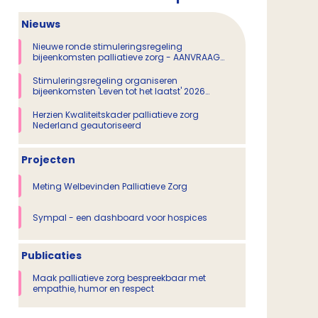
Nieuws
Nieuwe ronde stimuleringsregeling
bijeenkomsten palliatieve zorg - AANVRAAG
GESLOTEN
Stimuleringsregeling organiseren
bijeenkomsten 'Leven tot het laatst' 2026
(aanvraag gesloten)
Herzien Kwaliteitskader palliatieve zorg
Nederland geautoriseerd
Projecten
Meting Welbevinden Palliatieve Zorg
Sympal - een dashboard voor hospices
Publicaties
Maak palliatieve zorg bespreekbaar met
empathie, humor en respect