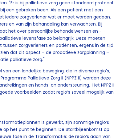
en. "Er is bij palliatieve zorg geen standaard protocol
s bij een gebroken been. Als een patiënt met een
et iedere zorgverlener wat er moet worden gedaan.
ners en van zijn behandeling kan verwachten. Bij
 gaat het over persoonlijke behandelwensen en -
alliatieve levensfase zo belangrijk. Deze moeten
tussen zorgverleners en patiënten, ergens in de tijd
 zien dat dit aspect – de proactieve zorgplanning –
tie palliatieve zorg."
 van een landelijke beweging, die in diverse regio’s,
 Programma Palliatieve Zorg II (NPPZ II) worden deze
handreikingen en hands-on ondersteuning. Het NPPZ II
n goede voorbeelden zodat regio’s zoveel mogelijk van
k
nsformatieplannen is gewerkt, zijn sommige regio’s
e op het punt te beginnen. De Startbijeenkomst op
euwe fase in de Transformatie: de regio’s gaan van