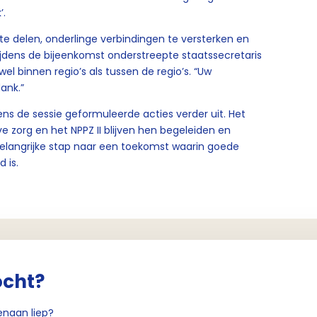
k’.
e delen, onderlinge verbindingen te versterken en
jdens de bijeenkomst onderstreepte staatssecretaris
l binnen regio’s als tussen de regio’s. “Uw
dank.”
ns de sessie geformuleerde acties verder uit. Het
 zorg en het NPPZ II blijven hen begeleiden en
elangrijke stap naar een toekomst waarin goede
d is.
ocht?
enaan liep?