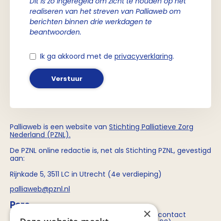
Dit is zo ingeregeld om zicht te houden op het
realiseren van het streven van Palliaweb om
berichten binnen drie werkdagen te
beantwoorden.
Ik ga akkoord met de
privacyverklaring
.
Verstuur
Palliaweb is een website van
Stichting
Palliatieve Zorg
Nederland (PZNL)
.
De PZNL online redactie is, net als Stichting PZNL, gevestigd
aan:
Rijnkade 5, 3511 LC in Utrecht (4e verdieping)
palliaweb@pznl.nl
Pers
×
Voor persvragen over Stichting PZNL kun je contact