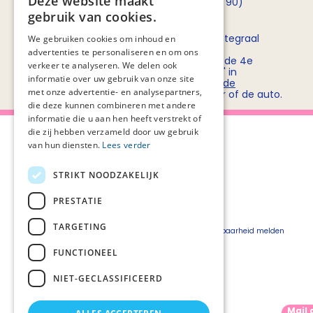
Deze website maakt
opnemen met
Rob Bruntink
(06 - 55 52 72 90)
gebruik van cookies.
Routebeschrijving
Stichting PZNL deelt het kantoor met het Integraal
We gebruiken cookies om inhoud en
Kankercentrum Nederland (IKNL). Ons
advertenties te personaliseren en om ons
kantoor/vergadercentrum bevindt zich op de 4e
verkeer te analyseren. We delen ook
verdieping van kantoorgebouw 'De Utrecht' in
informatie over uw gebruik van onze site
winkelcentrum Hoog Catharijne. Bekijk
hier de
met onze advertentie- en analysepartners,
routebeschrijvingen
voor openbaar vervoer of de auto.
die deze kunnen combineren met andere
informatie die u aan hen heeft verstrekt of
die zij hebben verzameld door uw gebruik
van hun diensten.
Lees verder
STRIKT NOODZAKELIJK
Over Palliaweb
Privacyverklaring
Over PZNL
Cookieverklaring
PRESTATIE
Contact
Disclaimer
TARGETING
Pers
Beveiligingskwetsbaarheid melden
Vacatures
FUNCTIONEEL
Webshop
NIET-GECLASSIFICEERD
Mail 