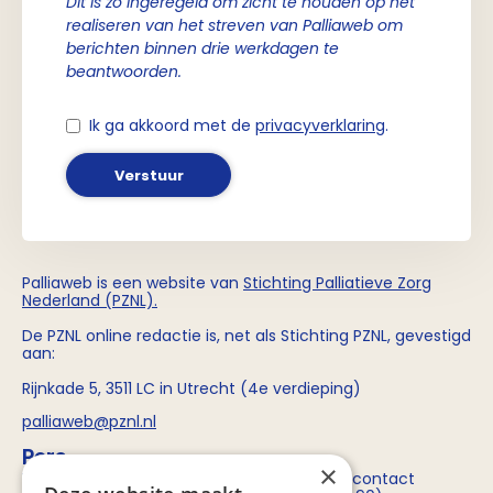
Dit is zo ingeregeld om zicht te houden op het
realiseren van het streven van Palliaweb om
berichten binnen drie werkdagen te
beantwoorden.
Ik ga akkoord met de
privacyverklaring
.
Verstuur
Palliaweb is een website van
Stichting
Palliatieve Zorg
Nederland (PZNL)
.
De PZNL online redactie is, net als Stichting PZNL, gevestigd
aan:
Rijnkade 5, 3511 LC in Utrecht (4e verdieping)
palliaweb@pznl.nl
Pers
×
Voor persvragen over Stichting PZNL kun je contact