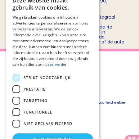
Deze website maakt
opnemen met
Rob Bruntink
(06 - 55 52 72 90)
gebruik van cookies.
Routebeschrijving
Stichting PZNL deelt het kantoor met het Integraal
We gebruiken cookies om inhoud en
Kankercentrum Nederland (IKNL). Ons
advertenties te personaliseren en om ons
kantoor/vergadercentrum bevindt zich op de 4e
verkeer te analyseren. We delen ook
verdieping van kantoorgebouw 'De Utrecht' in
informatie over uw gebruik van onze site
winkelcentrum Hoog Catharijne. Bekijk
hier de
met onze advertentie- en analysepartners,
routebeschrijvingen
voor openbaar vervoer of de auto.
die deze kunnen combineren met andere
informatie die u aan hen heeft verstrekt of
die zij hebben verzameld door uw gebruik
van hun diensten.
Lees verder
STRIKT NOODZAKELIJK
Over Palliaweb
Privacyverklaring
Over PZNL
Cookieverklaring
PRESTATIE
Contact
Disclaimer
TARGETING
Pers
Beveiligingskwetsbaarheid melden
Vacatures
FUNCTIONEEL
Webshop
NIET-GECLASSIFICEERD
Mail 