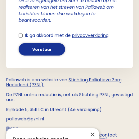
Dit is zo ingeregeld om zicht te houden op het
realiseren van het streven van Palliaweb om
berichten binnen drie werkdagen te
beantwoorden.
Ik ga akkoord met de
privacyverklaring
.
Verstuur
Palliaweb is een website van
Stichting
Palliatieve Zorg
Nederland (PZNL)
.
De PZNL online redactie is, net als Stichting PZNL, gevestigd
aan:
Rijnkade 5, 3511 LC in Utrecht (4e verdieping)
palliaweb@pznl.nl
Pers
×
Voor persvragen over Stichting PZNL kun je contact