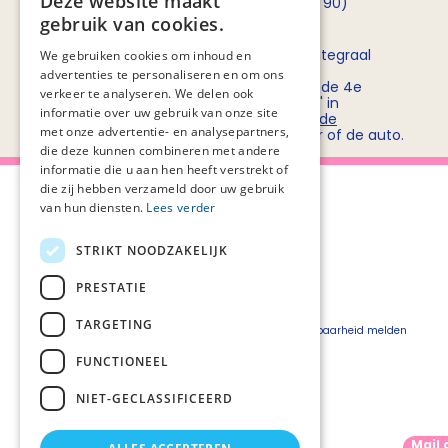
Deze website maakt
opnemen met
Rob Bruntink
(06 - 55 52 72 90)
gebruik van cookies.
Routebeschrijving
Stichting PZNL deelt het kantoor met het Integraal
We gebruiken cookies om inhoud en
Kankercentrum Nederland (IKNL). Ons
advertenties te personaliseren en om ons
kantoor/vergadercentrum bevindt zich op de 4e
verkeer te analyseren. We delen ook
verdieping van kantoorgebouw 'De Utrecht' in
informatie over uw gebruik van onze site
winkelcentrum Hoog Catharijne. Bekijk
hier de
met onze advertentie- en analysepartners,
routebeschrijvingen
voor openbaar vervoer of de auto.
die deze kunnen combineren met andere
informatie die u aan hen heeft verstrekt of
die zij hebben verzameld door uw gebruik
van hun diensten.
Lees verder
STRIKT NOODZAKELIJK
Over Palliaweb
Privacyverklaring
Over PZNL
Cookieverklaring
PRESTATIE
Contact
Disclaimer
TARGETING
Pers
Beveiligingskwetsbaarheid melden
Vacatures
FUNCTIONEEL
Webshop
NIET-GECLASSIFICEERD
Mail 