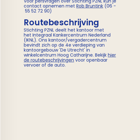
Voor persvragen over Stichting PZNL kun je
contact opnemen met
Rob Bruntink
(06 -
55 52 72 90)
Routebeschrijving
Stichting PZNL deelt het kantoor met
het Integraal Kankercentrum Nederland
(IKNL). Ons kantoor/vergadercentrum
bevindt zich op de 4e verdieping van
kantoorgebouw 'De Utrecht' in
winkelcentrum Hoog Catharijne. Bekijk
hier
de routebeschrijvingen
voor openbaar
vervoer of de auto.