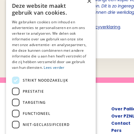
×
Deze website maakt
de inhoudelijke contactpersoon. Dit is zo ingere
gebruik van cookies.
van Palliaweb om berichten binnen drie werkda
We gebruiken cookies om inhoud en
Ik ga akkoord met de
privacyverklaring
.
advertenties te personaliseren en om ons
verkeer te analyseren. We delen ook
informatie over uw gebruik van onze site
Verstuur
met onze advertentie- en analysepartners,
die deze kunnen combineren met andere
informatie die u aan hen heeft verstrekt of
die zij hebben verzameld door uw gebruik
van hun diensten.
Lees verder
STRIKT NOODZAKELIJK
PRESTATIE
TARGETING
Over Pall
FUNCTIONEEL
Over PZN
Contact
NIET-GECLASSIFICEERD
Pers