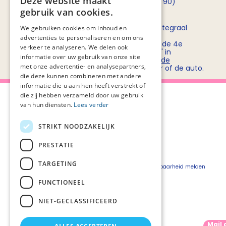
Deze website maakt
opnemen met
Rob Bruntink
(06 - 55 52 72 90)
gebruik van cookies.
Routebeschrijving
Stichting PZNL deelt het kantoor met het Integraal
We gebruiken cookies om inhoud en
Kankercentrum Nederland (IKNL). Ons
advertenties te personaliseren en om ons
kantoor/vergadercentrum bevindt zich op de 4e
verkeer te analyseren. We delen ook
verdieping van kantoorgebouw 'De Utrecht' in
informatie over uw gebruik van onze site
winkelcentrum Hoog Catharijne. Bekijk
hier de
met onze advertentie- en analysepartners,
routebeschrijvingen
voor openbaar vervoer of de auto.
die deze kunnen combineren met andere
informatie die u aan hen heeft verstrekt of
die zij hebben verzameld door uw gebruik
van hun diensten.
Lees verder
STRIKT NOODZAKELIJK
Over Palliaweb
Privacyverklaring
Over PZNL
Cookieverklaring
PRESTATIE
Contact
Disclaimer
TARGETING
Pers
Beveiligingskwetsbaarheid melden
Vacatures
FUNCTIONEEL
Webshop
NIET-GECLASSIFICEERD
Mail 