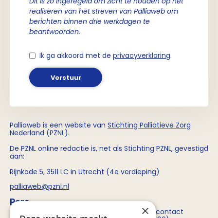
Dit is zo ingeregeld om zicht te houden op het
realiseren van het streven van Palliaweb om
berichten binnen drie werkdagen te
beantwoorden.
Ik ga akkoord met de
privacyverklaring
.
Verstuur
Palliaweb is een website van
Stichting
Palliatieve Zorg
Nederland (PZNL)
.
De PZNL online redactie is, net als Stichting PZNL, gevestigd
aan:
Rijnkade 5, 3511 LC in Utrecht (4e verdieping)
palliaweb@pznl.nl
Pers
×
Voor persvragen over Stichting PZNL kun je contact