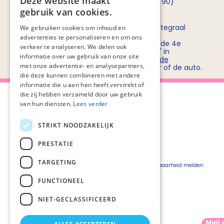
Deze website maakt
opnemen met
Rob Bruntink
(06 - 55 52 72 90)
gebruik van cookies.
Routebeschrijving
Stichting PZNL deelt het kantoor met het Integraal
We gebruiken cookies om inhoud en
Kankercentrum Nederland (IKNL). Ons
advertenties te personaliseren en om ons
kantoor/vergadercentrum bevindt zich op de 4e
verkeer te analyseren. We delen ook
verdieping van kantoorgebouw 'De Utrecht' in
informatie over uw gebruik van onze site
winkelcentrum Hoog Catharijne. Bekijk
hier de
met onze advertentie- en analysepartners,
routebeschrijvingen
voor openbaar vervoer of de auto.
die deze kunnen combineren met andere
informatie die u aan hen heeft verstrekt of
die zij hebben verzameld door uw gebruik
van hun diensten.
Lees verder
STRIKT NOODZAKELIJK
Over Palliaweb
Privacyverklaring
Over PZNL
Cookieverklaring
PRESTATIE
Contact
Disclaimer
TARGETING
Pers
Beveiligingskwetsbaarheid melden
Vacatures
FUNCTIONEEL
Webshop
NIET-GECLASSIFICEERD
Mail 