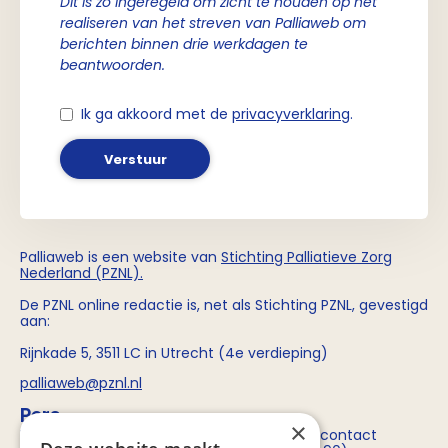
Dit is zo ingeregeld om zicht te houden op het
realiseren van het streven van Palliaweb om
berichten binnen drie werkdagen te
beantwoorden.
Ik ga akkoord met de
privacyverklaring
.
Verstuur
Palliaweb is een website van
Stichting
Palliatieve Zorg
Nederland (PZNL)
.
De PZNL online redactie is, net als Stichting PZNL, gevestigd
aan:
Rijnkade 5, 3511 LC in Utrecht (4e verdieping)
palliaweb@pznl.nl
Pers
×
Voor persvragen over Stichting PZNL kun je contact