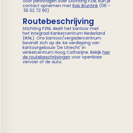
Voor persvragen over Stichting PZNL kun je
contact opnemen met
Rob Bruntink
(06 -
55 52 72 90)
Routebeschrijving
Stichting PZNL deelt het kantoor met
het Integraal Kankercentrum Nederland
(IKNL). Ons kantoor/vergadercentrum
bevindt zich op de 4e verdieping van
kantoorgebouw 'De Utrecht' in
winkelcentrum Hoog Catharijne. Bekijk
hier
de routebeschrijvingen
voor openbaar
vervoer of de auto.