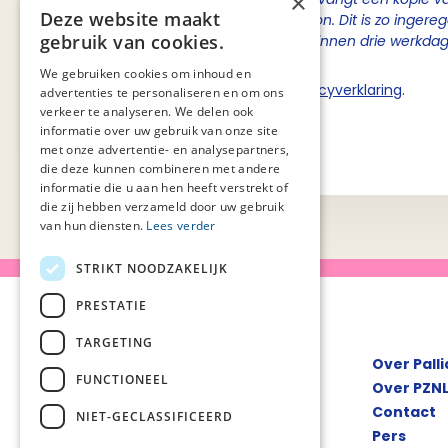
×
Deze website maakt
de inhoudelijke contactpersoon. Dit is zo ingere
gebruik van cookies.
van Palliaweb om berichten binnen drie werkda
We gebruiken cookies om inhoud en
Ik ga akkoord met de
privacyverklaring
.
advertenties te personaliseren en om ons
verkeer te analyseren. We delen ook
informatie over uw gebruik van onze site
Verstuur
met onze advertentie- en analysepartners,
die deze kunnen combineren met andere
informatie die u aan hen heeft verstrekt of
die zij hebben verzameld door uw gebruik
van hun diensten.
Lees verder
STRIKT NOODZAKELIJK
PRESTATIE
TARGETING
Over Pall
FUNCTIONEEL
Over PZN
Contact
NIET-GECLASSIFICEERD
Pers