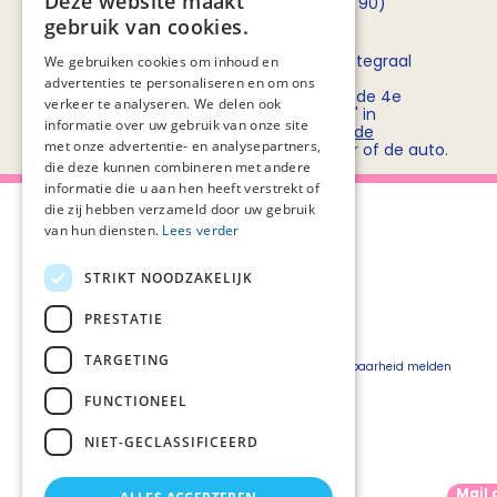
Deze website maakt
opnemen met
Rob Bruntink
(06 - 55 52 72 90)
gebruik van cookies.
Routebeschrijving
Stichting PZNL deelt het kantoor met het Integraal
We gebruiken cookies om inhoud en
Kankercentrum Nederland (IKNL). Ons
advertenties te personaliseren en om ons
kantoor/vergadercentrum bevindt zich op de 4e
verkeer te analyseren. We delen ook
verdieping van kantoorgebouw 'De Utrecht' in
informatie over uw gebruik van onze site
winkelcentrum Hoog Catharijne. Bekijk
hier de
met onze advertentie- en analysepartners,
routebeschrijvingen
voor openbaar vervoer of de auto.
die deze kunnen combineren met andere
informatie die u aan hen heeft verstrekt of
die zij hebben verzameld door uw gebruik
van hun diensten.
Lees verder
STRIKT NOODZAKELIJK
Over Palliaweb
Privacyverklaring
Over PZNL
Cookieverklaring
PRESTATIE
Contact
Disclaimer
TARGETING
Pers
Beveiligingskwetsbaarheid melden
Vacatures
FUNCTIONEEL
Webshop
NIET-GECLASSIFICEERD
Mail 