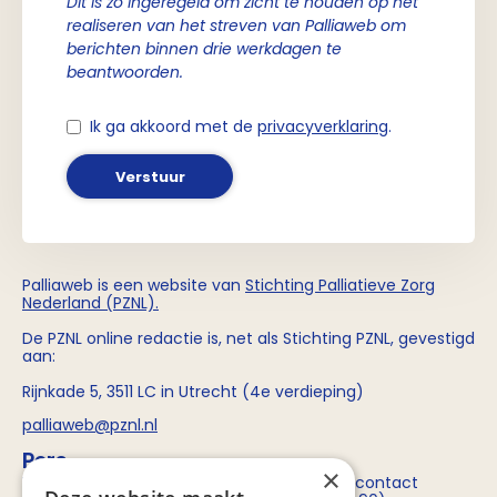
Dit is zo ingeregeld om zicht te houden op het
realiseren van het streven van Palliaweb om
berichten binnen drie werkdagen te
beantwoorden.
Ik ga akkoord met de
privacyverklaring
.
Verstuur
Palliaweb is een website van
Stichting
Palliatieve Zorg
Nederland (PZNL)
.
De PZNL online redactie is, net als Stichting PZNL, gevestigd
aan:
Rijnkade 5, 3511 LC in Utrecht (4e verdieping)
palliaweb@pznl.nl
Pers
×
Voor persvragen over Stichting PZNL kun je contact