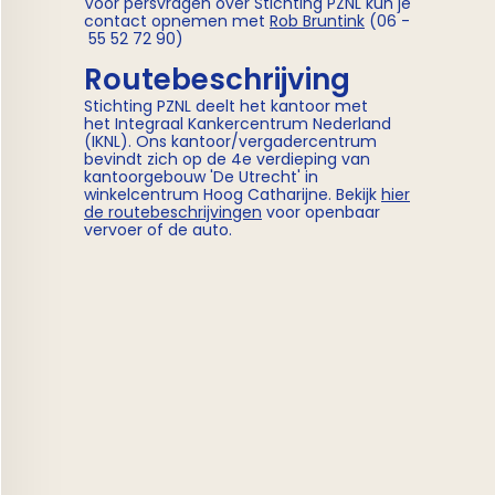
Voor persvragen over Stichting PZNL kun je
contact opnemen met
Rob Bruntink
(06 -
55 52 72 90)
Routebeschrijving
Stichting PZNL deelt het kantoor met
het Integraal Kankercentrum Nederland
(IKNL). Ons kantoor/vergadercentrum
bevindt zich op de 4e verdieping van
kantoorgebouw 'De Utrecht' in
winkelcentrum Hoog Catharijne. Bekijk
hier
de routebeschrijvingen
voor openbaar
vervoer of de auto.