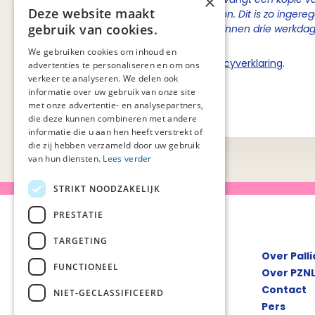
×
Deze website maakt
de inhoudelijke contactpersoon. Dit is zo ingere
gebruik van cookies.
van Palliaweb om berichten binnen drie werkda
We gebruiken cookies om inhoud en
Ik ga akkoord met de
privacyverklaring
.
advertenties te personaliseren en om ons
verkeer te analyseren. We delen ook
informatie over uw gebruik van onze site
Verstuur
met onze advertentie- en analysepartners,
die deze kunnen combineren met andere
informatie die u aan hen heeft verstrekt of
die zij hebben verzameld door uw gebruik
van hun diensten.
Lees verder
STRIKT NOODZAKELIJK
PRESTATIE
TARGETING
Over Pall
FUNCTIONEEL
Over PZN
Contact
NIET-GECLASSIFICEERD
Pers