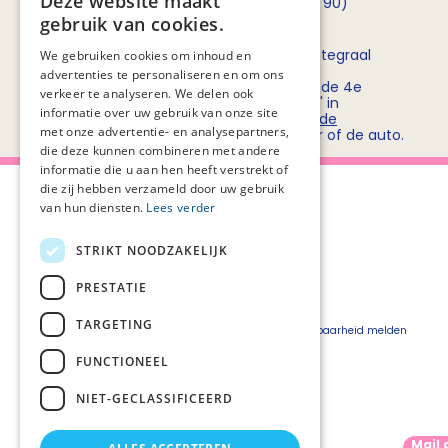
Deze website maakt
opnemen met
Rob Bruntink
(06 - 55 52 72 90)
gebruik van cookies.
Routebeschrijving
Stichting PZNL deelt het kantoor met het Integraal
We gebruiken cookies om inhoud en
Kankercentrum Nederland (IKNL). Ons
advertenties te personaliseren en om ons
kantoor/vergadercentrum bevindt zich op de 4e
verkeer te analyseren. We delen ook
verdieping van kantoorgebouw 'De Utrecht' in
informatie over uw gebruik van onze site
winkelcentrum Hoog Catharijne. Bekijk
hier de
met onze advertentie- en analysepartners,
routebeschrijvingen
voor openbaar vervoer of de auto.
die deze kunnen combineren met andere
informatie die u aan hen heeft verstrekt of
die zij hebben verzameld door uw gebruik
van hun diensten.
Lees verder
STRIKT NOODZAKELIJK
Over Palliaweb
Privacyverklaring
Over PZNL
Cookieverklaring
PRESTATIE
Contact
Disclaimer
TARGETING
Pers
Beveiligingskwetsbaarheid melden
Vacatures
FUNCTIONEEL
Webshop
NIET-GECLASSIFICEERD
Mail 