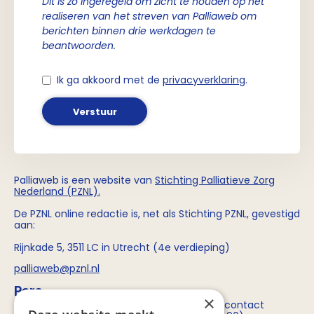
Dit is zo ingeregeld om zicht te houden op het
realiseren van het streven van Palliaweb om
berichten binnen drie werkdagen te
beantwoorden.
Ik ga akkoord met de
privacyverklaring
.
Verstuur
Palliaweb is een website van
Stichting
Palliatieve Zorg
Nederland (PZNL)
.
De PZNL online redactie is, net als Stichting PZNL, gevestigd
aan:
Rijnkade 5, 3511 LC in Utrecht (4e verdieping)
palliaweb@pznl.nl
Pers
×
Voor persvragen over Stichting PZNL kun je contact