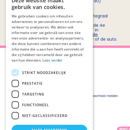
Deze website maakt
opnemen met
Rob Bruntink
(06 - 55 52 72 90)
gebruik van cookies.
Routebeschrijving
Stichting PZNL deelt het kantoor met het Integraal
We gebruiken cookies om inhoud en
Kankercentrum Nederland (IKNL). Ons
advertenties te personaliseren en om ons
kantoor/vergadercentrum bevindt zich op de 4e
verkeer te analyseren. We delen ook
verdieping van kantoorgebouw 'De Utrecht' in
informatie over uw gebruik van onze site
winkelcentrum Hoog Catharijne. Bekijk
hier de
met onze advertentie- en analysepartners,
routebeschrijvingen
voor openbaar vervoer of de auto.
die deze kunnen combineren met andere
informatie die u aan hen heeft verstrekt of
die zij hebben verzameld door uw gebruik
van hun diensten.
Lees verder
STRIKT NOODZAKELIJK
Over Palliaweb
Privacyverklaring
Over PZNL
Cookieverklaring
PRESTATIE
Contact
Disclaimer
TARGETING
Pers
Beveiligingskwetsbaarheid melden
Vacatures
FUNCTIONEEL
Webshop
NIET-GECLASSIFICEERD
Mail 