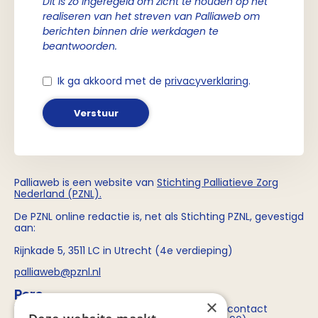
Dit is zo ingeregeld om zicht te houden op het
realiseren van het streven van Palliaweb om
berichten binnen drie werkdagen te
beantwoorden.
Ik ga akkoord met de
privacyverklaring
.
Verstuur
Palliaweb is een website van
Stichting
Palliatieve Zorg
Nederland (PZNL)
.
De PZNL online redactie is, net als Stichting PZNL, gevestigd
aan:
Rijnkade 5, 3511 LC in Utrecht (4e verdieping)
palliaweb@pznl.nl
Pers
×
Voor persvragen over Stichting PZNL kun je contact