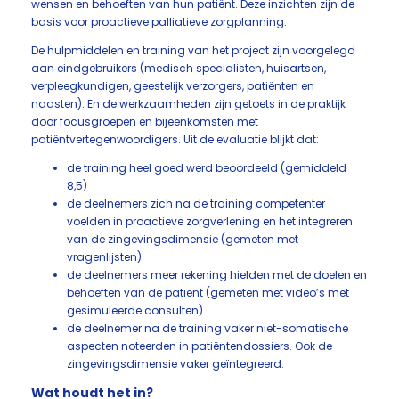
wensen en behoeften van hun patiënt. Deze inzichten zijn de
basis voor proactieve palliatieve zorgplanning.
De hulpmiddelen en training van het project zijn voorgelegd
aan eindgebruikers (medisch specialisten, huisartsen,
verpleegkundigen, geestelijk verzorgers, patiënten en
naasten). En de werkzaamheden zijn getoets in de praktijk
door focusgroepen en bijeenkomsten met
patiëntvertegenwoordigers. Uit de evaluatie blijkt dat:
de training heel goed werd beoordeeld (gemiddeld
8,5)
de deelnemers zich na de training competenter
voelden in proactieve zorgverlening en het integreren
van de zingevingsdimensie (gemeten met
vragenlijsten)
de deelnemers meer rekening hielden met de doelen en
behoeften van de patiënt (gemeten met video’s met
gesimuleerde consulten)
de deelnemer na de training vaker niet-somatische
aspecten noteerden in patiëntendossiers. Ook de
zingevingsdimensie vaker geïntegreerd.
Wat houdt het in?