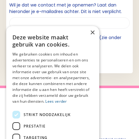
Wil je dat we contact met je opnemen? Laat dan
hieronder je e-mailadres achter. Dit is niet verplicht.
×
Deze website maakt
Ik ga akkoord met de privacyverklaring (zie onder
gebruik van cookies.
aan de pagina).
We gebruiken cookies om inhoud en
advertenties te personaliseren en om ons
verkeer te analyseren. We delen ook
informatie over uw gebruik van onze site
met onze advertentie- en analysepartners,
die deze kunnen combineren met andere
informatie die u aan hen heeft verstrekt of
die zij hebben verzameld door uw gebruik
van hun diensten.
Lees verder
STRIKT NOODZAKELIJK
Over Palliaweb
Privacyverklaring
Over PZNL
Cookieverklaring
PRESTATIE
Contact
Disclaimer
TARGETING