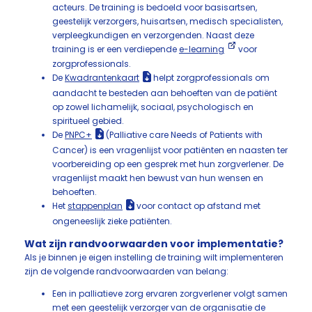
acteurs. De training is bedoeld voor basisartsen,
geestelijk verzorgers, huisartsen, medisch specialisten,
verpleegkundigen en verzorgenden. Naast deze
training is er een verdiepende
e-learning
voor
zorgprofessionals.
De
Kwadrantenkaart
helpt zorgprofessionals om
aandacht te besteden aan behoeften van de patiënt
op zowel lichamelijk, sociaal, psychologisch en
spiritueel gebied.
De
PNPC+
(Palliative care Needs of Patients with
Cancer) is een vragenlijst voor patiënten en naasten ter
voorbereiding op een gesprek met hun zorgverlener. De
vragenlijst maakt hen bewust van hun wensen en
behoeften.
Het
stappenplan
voor contact op afstand met
ongeneeslijk zieke patiënten.
Wat zijn randvoorwaarden voor implementatie?
Als je binnen je eigen instelling de training wilt implementeren
zijn de volgende randvoorwaarden van belang:
Een in palliatieve zorg ervaren zorgverlener volgt samen
met een geestelijk verzorger van de organisatie de