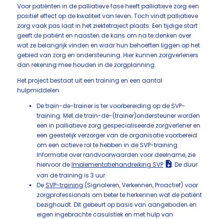
Voor patiënten in de palliatieve fase heeft palliatieve zorg een
positief effect op de kwaliteit van leven. Toch vindt palliatieve
zorg vaak pas laat in het ziektetraject plaats. Een tijdige start
geeft de patiënt en naasten de kans om na te denken over
wat ze belangrijk vinden en waar hun behoeften liggen op het
gebied van zorg en ondersteuning. Hier kunnen zorgverleners
dan rekening mee houden in de zorgplanning.
Het project bestaat uit een training en een aantal
hulpmiddelen:
De train-de-trainer is ter voorbereiding op de SVP-
training. Met de train-de-(trainer)ondersteuner worden
een in palliatieve zorg gespecialiseerde zorgverlener en
een geestelijk verzorger van de organisatie voorbereid
om een actieve rol te hebben in de SVP-training.
Informatie over randvoorwaarden voor deelname, zie
hiervoor de
Implementatiehandreiking SVP
. De duur
van de training is 3 uur.
De
SVP-training
(Signaleren, Verkennen, Proactief) voor
zorgprofessionals om beter te herkennen wat de patiënt
bezighoudt. Dit gebeurt op basis van aangeboden en
eigen ingebrachte casuïstiek en met hulp van