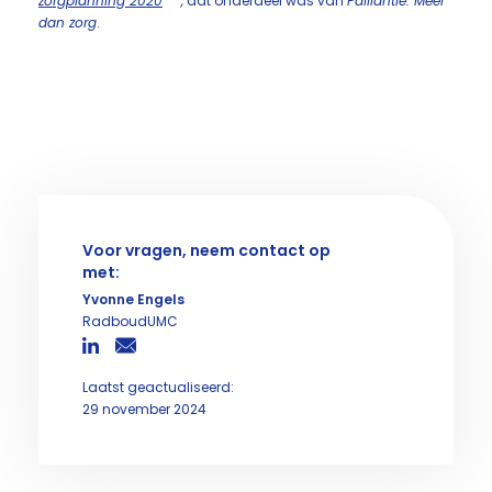
zorgplanning 2020
,
dat onderdeel was van
Palliantie. Meer
dan zorg
.
Voor vragen, neem contact op
met:
Yvonne Engels
RadboudUMC
Laatst geactualiseerd:
29 november 2024