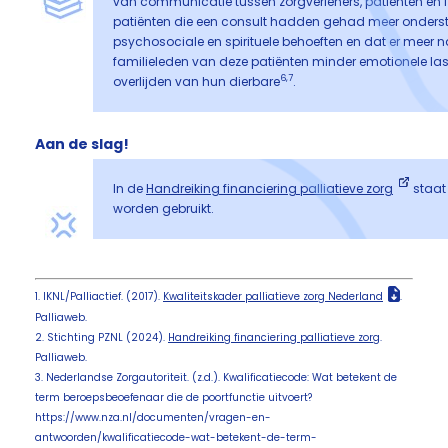
van communicatie tussen zorgverleners, patiënten en 
patiënten die een consult hadden gehad meer onderst
psychosociale en spirituele behoeften en dat er meer 
familieleden van deze patiënten minder emotionele last 
6,7
overlijden van hun dierbare
.
Aan de slag!
In de
Handreiking financiering palliatieve zorg
staat
worden gebruikt.
1. IKNL/Palliactief. (2017).
Kwaliteitskader palliatieve zorg Nederland
.
Palliaweb.
2. Stichting PZNL (2024).
Handreiking financiering palliatieve zorg
.
Palliaweb.
3. Nederlandse Zorgautoriteit. (z.d.). Kwalificatiecode: Wat betekent de
term beroepsbeoefenaar die de poortfunctie uitvoert?
https://www.nza.nl/documenten/vragen-en-
antwoorden/kwalificatiecode-wat-betekent-de-term-