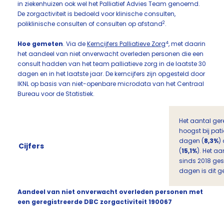
in ziekenhuizen ook wel het Palliatief Advies Team genoemd.
De zorgactiviteit is bedoeld voor klinische consulten,
2
poliklinische consulten of consulten op afstand
.
4
​Hoe gemeten
.
Via de
Kerncijfers Palliatieve Zorg
, met daarin
het aandeel van niet onverwacht overleden personen die een
consult hadden van het team palliatieve zorg in de laatste 30
dagen en in het laatste jaar. De kerncijfers zijn opgesteld door
IKNL op basis van niet-openbare microdata van het Centraal
Bureau voor de Statistiek.
Het aantal gere
hoogst bij pati
dagen (
8,3%
)
Cijfers
(
15,1%
). Het aa
sinds 2018 ge
dagen is dit 
Aandeel van niet onverwacht overleden personen met
een geregistreerde DBC zorgactiviteit 190067