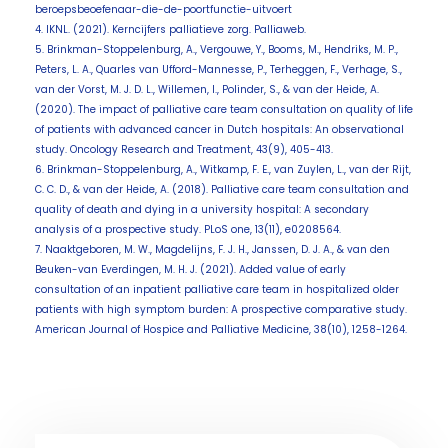
beroepsbeoefenaar-die-de-poortfunctie-uitvoert
4. IKNL. (2021). Kerncijfers palliatieve zorg. Palliaweb.
5. Brinkman-Stoppelenburg, A., Vergouwe, Y., Booms, M., Hendriks, M. P.,
Peters, L. A., Quarles van Ufford-Mannesse, P., Terheggen, F., Verhage, S.,
van der Vorst, M. J. D. L., Willemen, I., Polinder, S., & van der Heide, A.
(2020). The impact of palliative care team consultation on quality of life
of patients with advanced cancer in Dutch hospitals: An observational
study. Oncology Research and Treatment, 43(9), 405-413.
6. Brinkman-Stoppelenburg, A., Witkamp, F. E., van Zuylen, L., van der Rijt,
C. C. D., & van der Heide, A. (2018). Palliative care team consultation and
quality of death and dying in a university hospital: A secondary
analysis of a prospective study. PLoS one, 13(11), e0208564.
7. Naaktgeboren, M. W., Magdelijns, F. J. H., Janssen, D. J. A., & van den
Beuken-van Everdingen, M. H. J. (2021). Added value of early
consultation of an inpatient palliative care team in hospitalized older
patients with high symptom burden: A prospective comparative study.
American Journal of Hospice and Palliative Medicine, 38(10), 1258-1264.