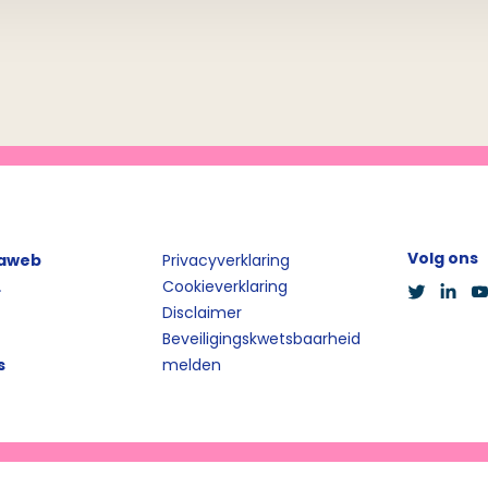
Volg ons
iaweb
Privacyverklaring
L
Cookieverklaring
Disclaimer
Beveiligingskwetsbaarheid
s
melden