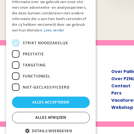
informatie over uw gebruik van onze site
de patiënt belangrijk?
(1)
met onze advertentie- en analysepartners,
kwaliteitskader palliatieve zorg
die deze kunnen combineren met andere
nederland
informatie die u aan hen heeft verstrekt of
(3)
die zij hebben verzameld door uw gebruik
leren en verbeteren in de
van hun diensten.
Lees verder
palliatieve zorg (levepz)
(1)
mantelzorg
(1)
STRIKT NOODZAKELIJK
mantelzorgondersteuning in de
palliatieve fase
(1)
PRESTATIE
markering
(2)
TARGETING
meetinstrumenten
(1)
Over Pall
meten van de kwaliteit van
FUNCTIONEEL
Over PZN
palliatieve zorg in nederland
(1)
Contact
NIET-GECLASSIFICEERD
nationaal programma
Pers
palliatieve zorg ii (nppz ii)
(36)
Vacature
netwerken palliatieve zorg
ALLES ACCEPTEREN
(1)
Webshop
netwerkevaluatie
(3)
nieuws
(1)
ALLES AFWIJZEN
onderwijs en opleiden
palliatieve zorg
(1)
DETAILS WEERGEVEN