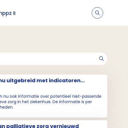
nppz II
 nu uitgebreid met indicatoren
org
ten nu ook informatie over potentieel niet-passende
eve zorg in het ziekenhuis. De informatie is per
kheden.
an palliatieve zorg vernieuwd