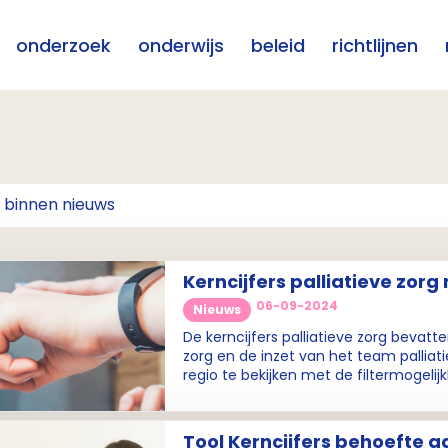
onderzoek
onderwijs
beleid
richtlijnen
Kerncijfers palliatieve zorg
potentieel niet-passende z
06-09-2024
Nieuws
De kerncijfers palliatieve zorg bevat
zorg en de inzet van het team palliati
regio te bekijken met de filtermogelij
Tool Kerncijfers behoefte a