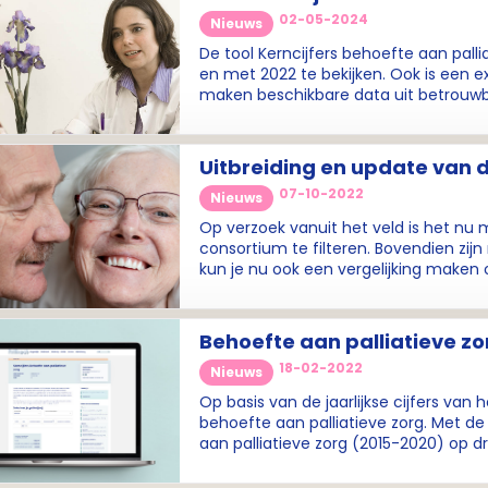
02-05-2024
Nieuws
De tool Kerncijfers behoefte aan pallia
en met 2022 te bekijken. Ook is een ex
maken beschikbare data uit betrouwba
Uitbreiding en update van de
07-10-2022
Nieuws
Op verzoek vanuit het veld is het nu m
consortium te filteren. Bovendien zij
kun je nu ook een vergelijking maken 
Behoefte aan palliatieve zor
18-02-2022
Nieuws
Op basis van de jaarlijkse cijfers van 
behoefte aan palliatieve zorg. Met de
aan palliatieve zorg (2015-2020) op dri
netwerk palliatieve zorg.