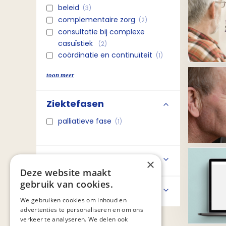
beleid
(3)
complementaire zorg
(2)
consultatie bij complexe
casuïstiek
(2)
coördinatie en continuïteit
(1)
copd en palliatieve zorg
(3)
toon meer
delier in de palliatieve fase
(1)
deskundigheidsbevordering
(2)
Ziektefasen
hik in de palliatieve fase
(1)
hospicezorg
(4)
palliatieve fase
(1)
hulpmiddelen palliatieve
zorg
(1)
jeuk in de palliatieve fase
(1)
Zorgverleners
×
kansrijke projecten
(1)
Deze website maakt
kerncijfers palliatieve zorg
(4)
gebruik van cookies.
kinderen van ernstige zieke
Zorgvragers
ouders (kiezo)
(1)
We gebruiken cookies om inhoud en
advertenties te personaliseren en om ons
kinderpalliatieve zorg
(1)
verkeer te analyseren. We delen ook
kwaliteit van leven: wat vindt