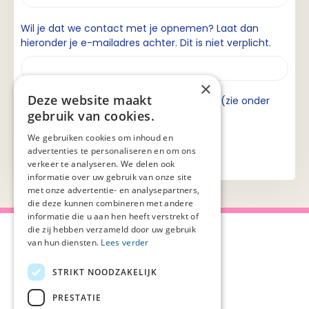
Wil je dat we contact met je opnemen? Laat dan
hieronder je e-mailadres achter. Dit is niet verplicht.
×
Deze website maakt
Ik ga akkoord met de privacyverklaring (zie onder
gebruik van cookies.
aan de pagina).
We gebruiken cookies om inhoud en
advertenties te personaliseren en om ons
verkeer te analyseren. We delen ook
informatie over uw gebruik van onze site
met onze advertentie- en analysepartners,
die deze kunnen combineren met andere
informatie die u aan hen heeft verstrekt of
die zij hebben verzameld door uw gebruik
van hun diensten.
Lees verder
STRIKT NOODZAKELIJK
Over Palliaweb
Privacyverklaring
Over PZNL
Cookieverklaring
PRESTATIE