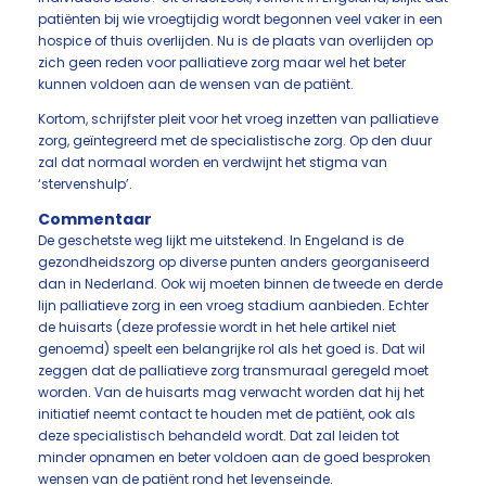
patiënten bij wie vroegtijdig wordt begonnen veel vaker in een
hospice of thuis overlijden. Nu is de plaats van overlijden op
zich geen reden voor palliatieve zorg maar wel het beter
kunnen voldoen aan de wensen van de patiënt.
Kortom, schrijfster pleit voor het vroeg inzetten van palliatieve
zorg, geïntegreerd met de specialistische zorg. Op den duur
zal dat normaal worden en verdwijnt het stigma van
‘stervenshulp’.
Commentaar
De geschetste weg lijkt me uitstekend. In Engeland is de
gezondheidszorg op diverse punten anders georganiseerd
dan in Nederland. Ook wij moeten binnen de tweede en derde
lijn palliatieve zorg in een vroeg stadium aanbieden. Echter
de huisarts (deze professie wordt in het hele artikel niet
genoemd) speelt een belangrijke rol als het goed is. Dat wil
zeggen dat de palliatieve zorg transmuraal geregeld moet
worden. Van de huisarts mag verwacht worden dat hij het
initiatief neemt contact te houden met de patiënt, ook als
deze specialistisch behandeld wordt. Dat zal leiden tot
minder opnamen en beter voldoen aan de goed besproken
wensen van de patiënt rond het levenseinde.