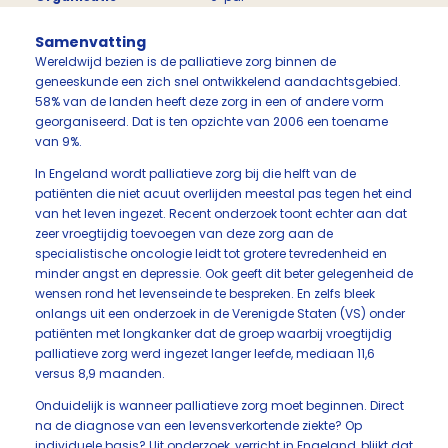
Samenvatting
Wereldwijd bezien is de palliatieve zorg binnen de
geneeskunde een zich snel ontwikkelend aandachtsgebied.
58% van de landen heeft deze zorg in een of andere vorm
georganiseerd. Dat is ten opzichte van 2006 een toename
van 9%.
In Engeland wordt palliatieve zorg bij die helft van de
patiënten die niet acuut overlijden meestal pas tegen het eind
van het leven ingezet. Recent onderzoek toont echter aan dat
zeer vroegtijdig toevoegen van deze zorg aan de
specialistische oncologie leidt tot grotere tevredenheid en
minder angst en depressie. Ook geeft dit beter gelegenheid de
wensen rond het levenseinde te bespreken. En zelfs bleek
onlangs uit een onderzoek in de Verenigde Staten (VS) onder
patiënten met longkanker dat de groep waarbij vroegtijdig
palliatieve zorg werd ingezet langer leefde, mediaan 11,6
versus 8,9 maanden.
Onduidelijk is wanneer palliatieve zorg moet beginnen. Direct
na de diagnose van een levensverkortende ziekte? Op
individuele basis? Uit onderzoek, verricht in Engeland, blijkt dat