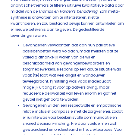
analytische thema’s te filteren uit ruwe kwalitatieve data door
middel van de
Thomas en Harden’s benadering
. Zo’n meta-
synthese is ontworpen om te interpreteren, niet te
kwantificeren, en zou bestaand bewijs kunnen ontwikkelen om
er nieuwe betekenis aan te geven. De gedestilleerde
bevindingen waren:
Gevangenen verwachtten dat aan hun palliatieve
basisbehoeften werd voldaan, maar merkten dat ze
volledig afhankelijk waren van de wil en
beschikbaarheid van gevangenbewaarders en
zorgmedewerkers. Respons op een acute situatie was
vaak (te) laat, wat veel angst en wantrouwen
teweegbracht. Pijnstilling was vaak inadequaat,
mogelijk uit angst voor opiaatverslaving, maar
reduceerde de kwaliteit van leven enorm en gaf het
gevoel niet gehoord te worden.
Gevangenen wilden een respectvolle en empathische
relatie, inclusief compassie, met de zorgverlener, zodat
er ruimte was voor betekenisvolle communicatie en
shared decision-making. Hierdoor voelde men zich
gewaardeerd en ondersteund in het ziekteproces. Voor