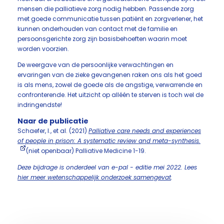
mensen die palliatieve zorg nodig hebben. Passende zorg
met goede communicatie tussen patiënt en zorgverlener, het
kunnen onderhouden van contact met de familie en
persoonsgerichte zorg zijn basisbehoeften waarin moet
worden voorzien.
De weergave van de persoonlijke verwachtingen en
ervaringen van de zieke gevangenen raken ons als het goed
is als mens, zowel de goede als de angstige, verwarrende en
confronterende. Het uitzicht op alléén te sterven is toch wel de
indringendste!
Naar de publicatie
Schaefer, I., et al. (2021)
Palliative care needs and experiences
of people in prison: A systematic review and meta-synthesis.
(niet openbaar) Palliative Medicine 1-19.
Deze bijdrage is onderdeel van e-pal - editie mei 2022. Lees
hier meer wetenschappelijk onderzoek samengevat
.