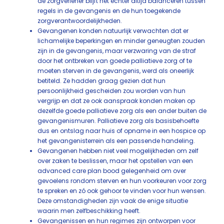
de zorgverlener blijft het echter altijd balanceren tussen
regels in de gevangenis en de hun toegekende
zorgverantwoordelijkheden.
Gevangenen konden natuurlijk verwachten dat er
lichamelijke beperkingen en minder geneugten zouden
zijn in de gevangenis, maar verzwaring van de straf
door het ontbreken van goede palliatieve zorg of te
moeten sterven in de gevangenis, werd als oneerlijk
betiteld. Ze hadden graag gezien dat hun
persoonlijkheid gescheiden zou worden van hun
vergrijp en dat ze ook aanspraak konden maken op
dezelfde goede palliatieve zorg als een ander buiten de
gevangenismuren. Palliatieve zorg als basisbehoefte
dus en ontslag naar huis of opname in een hospice op
het gevangenisterrein als een passende handeling.
Gevangenen hebben niet veel mogelijkheden om zelf
over zaken te beslissen, maar het opstellen van een
advanced care plan bood gelegenheid om over
gevoelens rondom sterven en hun voorkeuren voor zorg
te spreken en zó ook gehoor te vinden voor hun wensen.
Deze omstandigheden zijn vaak de enige situatie
waarin men zelfbeschikking heeft.
Gevangenissen en hun regimes zijn ontworpen voor