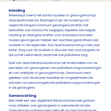
Inleiding
Wereldwijd neemt het aantal ouderen in gevangenschap
disproportioneel toe. Bijdragend zijn de invoering van
verplichte langere minimum gevangenisstraffen, het
bestraffen van historische vergrijpen, beperkte vervroegde
vrijlating en strengere straffen voor draaideurcriminelen.
Oudere gevangenen hebben een slechtere gezondheid dan
ouderen in het algemeen. Hun levensverwachting is tien jaar
korter. Zorg voor de ouderen is duurder dan voor jongeren en
die schiet veelal tekort, daarmee ook palliatieve zorg.
Doel van deze literatuurstudie was het onderzoeken van de
perceptie van gevangenen van palliatieve zorgvoorzieningen
en van overlijden in gevangenschap. Daarnaast werd
gekeken naar de ervaren barrières en mogelijkheden ten
aanzien van persoonsgerichte palliatieve zorgvoorzieningen
in de gevangenis.
Samenvatting
Men heeft een zeer uitgebreid literatuuronderzoek gedaan
naar artikelen over gevangenen in welvarende landen.
Thematische synthese werd gebruikt om beschrijvende en