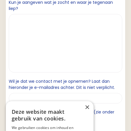
Kun je aangeven wat je zocht en waar je tegenaan
liep?
Wil je dat we contact met je opnemen? Laat dan
hieronder je e-mailadres achter. Dit is niet verplicht.
×
Deze website maakt
Ik ga akkoord met de privacyverklaring (zie onder
gebruik van cookies.
aan de pagina).
We gebruiken cookies om inhoud en