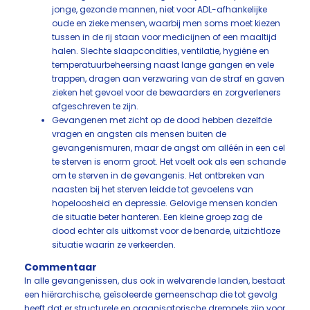
jonge, gezonde mannen, niet voor ADL-afhankelijke
oude en zieke mensen, waarbij men soms moet kiezen
tussen in de rij staan voor medicijnen of een maaltijd
halen. Slechte slaapcondities, ventilatie, hygiëne en
temperatuurbeheersing naast lange gangen en vele
trappen, dragen aan verzwaring van de straf en gaven
zieken het gevoel voor de bewaarders en zorgverleners
afgeschreven te zijn.
Gevangenen met zicht op de dood hebben dezelfde
vragen en angsten als mensen buiten de
gevangenismuren, maar de angst om alléén in een cel
te sterven is enorm groot. Het voelt ook als een schande
om te sterven in de gevangenis. Het ontbreken van
naasten bij het sterven leidde tot gevoelens van
hopeloosheid en depressie. Gelovige mensen konden
de situatie beter hanteren. Een kleine groep zag de
dood echter als uitkomst voor de benarde, uitzichtloze
situatie waarin ze verkeerden.
Commentaar
In alle gevangenissen, dus ook in welvarende landen, bestaat
een hiërarchische, geïsoleerde gemeenschap die tot gevolg
heeft dat er structurele en organisatorische drempels zijn voor