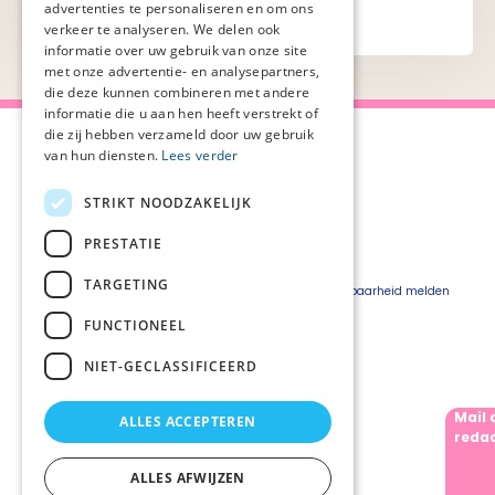
advertenties te personaliseren en om ons
verkeer te analyseren. We delen ook
informatie over uw gebruik van onze site
met onze advertentie- en analysepartners,
die deze kunnen combineren met andere
informatie die u aan hen heeft verstrekt of
die zij hebben verzameld door uw gebruik
van hun diensten.
Lees verder
STRIKT NOODZAKELIJK
Over Palliaweb
Privacyverklaring
Over PZNL
Cookieverklaring
PRESTATIE
Contact
Disclaimer
TARGETING
Pers
Beveiligingskwetsbaarheid melden
Vacatures
FUNCTIONEEL
Webshop
NIET-GECLASSIFICEERD
Mail 
ALLES ACCEPTEREN
Volg ons
redac
ALLES AFWIJZEN