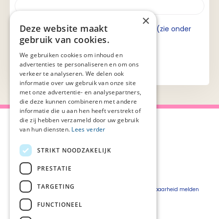
×
Deze website maakt
Ik ga akkoord met de privacyverklaring (zie onder
gebruik van cookies.
aan de pagina).
We gebruiken cookies om inhoud en
advertenties te personaliseren en om ons
verkeer te analyseren. We delen ook
informatie over uw gebruik van onze site
met onze advertentie- en analysepartners,
die deze kunnen combineren met andere
informatie die u aan hen heeft verstrekt of
die zij hebben verzameld door uw gebruik
van hun diensten.
Lees verder
STRIKT NOODZAKELIJK
Over Palliaweb
Privacyverklaring
Over PZNL
Cookieverklaring
PRESTATIE
Contact
Disclaimer
TARGETING
Pers
Beveiligingskwetsbaarheid melden
Vacatures
FUNCTIONEEL
Webshop