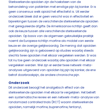
Sterkwerkende opioïden zijn de hoeksteen van de
behandeling van patiënten met ernstige pijn bij kanker. Er is
geen consensus welk opioïd het effectiefst is. Uit eerder
onderzoek bleek dat er geen verschil was in effectiviteit en
bijwerkingen tussen de verschillende sterkwerkende opioïden
met gereguleerde afgifte. De Amerikaanse richtlijn geeft dan
ook de keuze tussen alle verschillende sterkwerkende
opioïden. Op basis van de algemeen gebruikelijke praktijk
noemt de Europese richtlijn morfine als middel van eerste
keuze en de overige gelijkwaardig. De mening dat opioïden
gelijkwaardig zijn is gebaseerd op studies waarbij steeds
slechts twee opioïden met elkaar vergeleken werden. Er was
tot nu toe geen onderzoek waarbij alle opioïden met elkaar
vergeleken werden. Wel zijn er eerder twee netwerk-meta-
analyses uitgevoerd van opioïden bij pijn bij kanker, de ene
betrof doorbraakpijn, de andere chronische pijn.
Onderzoek
Dit onderzoek beoogt het analgetisch effect van de
sterkwerkende opioïden met elkaar te vergelijken. Het betreft
een systematische review en een netwerk-meta-analyse van
randomized controlled trials (RCT) waarin sterkwerkende
opioïden, namelijk morfine, buprenorfine, fentanyl,