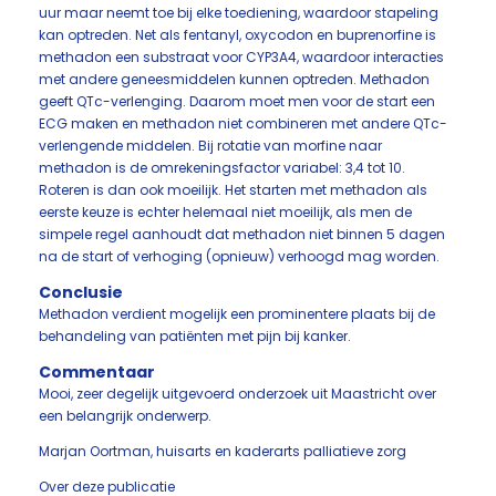
uur maar neemt toe bij elke toediening, waardoor stapeling
kan optreden. Net als fentanyl, oxycodon en buprenorfine is
methadon een substraat voor CYP3A4, waardoor interacties
met andere geneesmiddelen kunnen optreden. Methadon
geeft QTc-verlenging. Daarom moet men voor de start een
ECG maken en methadon niet combineren met andere QTc-
verlengende middelen. Bij rotatie van morfine naar
methadon is de omrekeningsfactor variabel: 3,4 tot 10.
Roteren is dan ook moeilijk. Het starten met methadon als
eerste keuze is echter helemaal niet moeilijk, als men de
simpele regel aanhoudt dat methadon niet binnen 5 dagen
na de start of verhoging (opnieuw) verhoogd mag worden.
Conclusie
Methadon verdient mogelijk een prominentere plaats bij de
behandeling van patiënten met pijn bij kanker.
Commentaar
Mooi, zeer degelijk uitgevoerd onderzoek uit Maastricht over
een belangrijk onderwerp.
Marjan Oortman, huisarts en kaderarts palliatieve zorg
Over deze publicatie