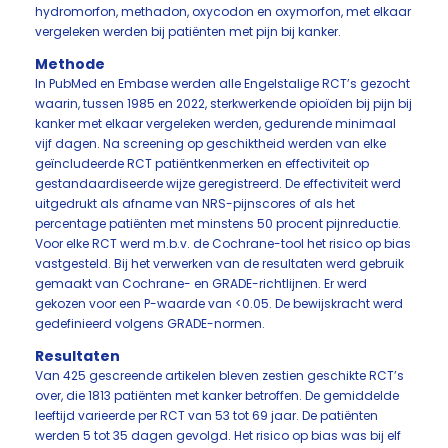
hydromorfon, methadon, oxycodon en oxymorfon, met elkaar
vergeleken werden bij patiënten met pijn bij kanker.
Methode
In PubMed en Embase werden alle Engelstalige RCT’s gezocht
waarin, tussen 1985 en 2022, sterkwerkende opioïden bij pijn bij
kanker met elkaar vergeleken werden, gedurende minimaal
vijf dagen. Na screening op geschiktheid werden van elke
geïncludeerde RCT patiëntkenmerken en effectiviteit op
gestandaardiseerde wijze geregistreerd. De effectiviteit werd
uitgedrukt als afname van NRS-pijnscores of als het
percentage patiënten met minstens 50 procent pijnreductie.
Voor elke RCT werd m.b.v. de Cochrane-tool het risico op bias
vastgesteld. Bij het verwerken van de resultaten werd gebruik
gemaakt van Cochrane- en GRADE-richtlijnen. Er werd
gekozen voor een P-waarde van <0.05. De bewijskracht werd
gedefinieerd volgens GRADE-normen.
Resultaten
Van 425 gescreende artikelen bleven zestien geschikte RCT’s
over, die 1813 patiënten met kanker betroffen. De gemiddelde
leeftijd varieerde per RCT van 53 tot 69 jaar. De patiënten
werden 5 tot 35 dagen gevolgd. Het risico op bias was bij elf