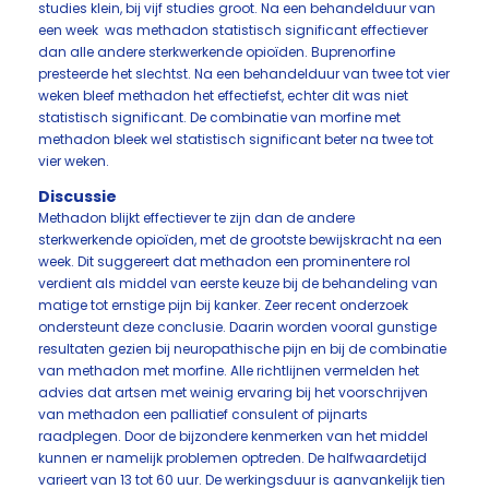
studies klein, bij vijf studies groot. Na een behandelduur van
een week was methadon statistisch significant effectiever
dan alle andere sterkwerkende opioïden. Buprenorfine
presteerde het slechtst. Na een behandelduur van twee tot vier
weken bleef methadon het effectiefst, echter dit was niet
statistisch significant. De combinatie van morfine met
methadon bleek wel statistisch significant beter na twee tot
vier weken.
Discussie
Methadon blijkt effectiever te zijn dan de andere
sterkwerkende opioïden, met de grootste bewijskracht na een
week. Dit suggereert dat methadon een prominentere rol
verdient als middel van eerste keuze bij de behandeling van
matige tot ernstige pijn bij kanker. Zeer recent onderzoek
ondersteunt deze conclusie. Daarin worden vooral gunstige
resultaten gezien bij neuropathische pijn en bij de combinatie
van methadon met morfine. Alle richtlijnen vermelden het
advies dat artsen met weinig ervaring bij het voorschrijven
van methadon een palliatief consulent of pijnarts
raadplegen. Door de bijzondere kenmerken van het middel
kunnen er namelijk problemen optreden. De halfwaardetijd
varieert van 13 tot 60 uur. De werkingsduur is aanvankelijk tien