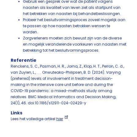
Gebruik een gesprek over wat de patiënt volgens
naasten als kwaliteit van leven ziet als startpunt van
het betrekken van naasten bij behandelbeslissingen.
Probeer het besluitvormingsproces zoveel mogelijk aan
te passen op hoe naasten betrokken wensen te
worden.
Zorgverleners moeten zich bewust zijn van de diverse
en mogelijk veranderende voorkeuren van naasten met
betrekking tot het besluitvormingsproces.
Referentie
Renckens, S. C., Pasman, H. R., Jorna, Z., Klop, H. T., Perron, C. d.,
van Zuylen, L., . . . Onwuteaka-Philipsen, B. D. (2024). Varying
(preferred) levels of involvement in treatment decision-
making in the intensive care unit before and during the
COVID-19 pandemic: a mixed-methods study among
relatives. BMC Medical Informatics and Decision Making,
24(1), 46. doi:10.1186/s12911-024-02429-y
Links
Lees het volledige artikel
hier
.