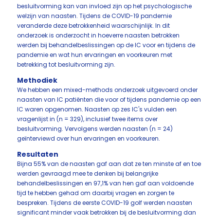
besluitvorming kan van invloed zijn op het psychologische
welzijn van naasten. Tijdens de COVID-19 pandemie
veranderde deze betrokkenheid waarschijnlijk. In dit
onderzoek is onderzocht in hoeverre naasten betrokken
werden bij behandelbeslissingen op de IC voor en tijdens de
pandemie en wat hun ervaringen en voorkeuren met
betrekking tot besluitvorming zijn.
Methodiek
We hebben een mixed-methods onderzoek uitgevoerd onder
naasten van IC patiënten die voor of tijdens pandemie op een
IC waren opgenomen. Naasten op zes IC's vulden een
vragenlijst in (n = 329), inclusief twee items over
besluitvorming. Vervolgens werden naasten (n = 24)
geïnterviewd over hun ervaringen en voorkeuren.
Resultaten
Bijna 55% van de naasten gaf aan dat ze ten minste af en toe
werden gevraagd mee te denken bij belangrijke
behandelbeslissingen en 97,1% van hen gaf aan voldoende
tijd te hebben gehad om daarbij vragen en zorgen te
bespreken. Tijdens de eerste COVID-19 golf werden naasten
significant minder vaak betrokken bij de besluitvorming dan